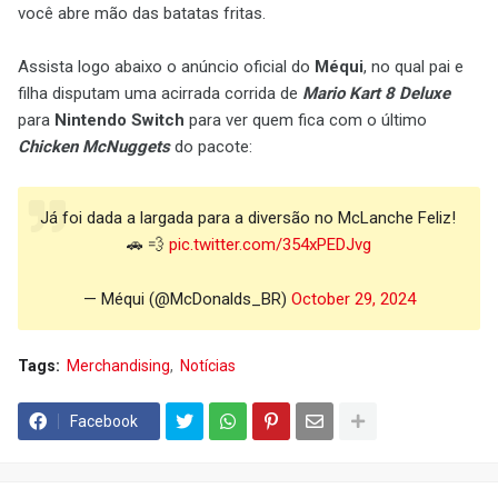
você abre mão das batatas fritas.
Assista logo abaixo o anúncio oficial do
Méqui
, no qual pai e
filha disputam uma acirrada corrida de
Mario Kart 8 Deluxe
para
Nintendo Switch
para ver quem fica com o último
Chicken McNuggets
do pacote:
Já foi dada a largada para a diversão no McLanche Feliz!
🚗 💨
pic.twitter.com/354xPEDJvg
— Méqui (@McDonalds_BR)
October 29, 2024
Tags:
Merchandising
Notícias
Facebook