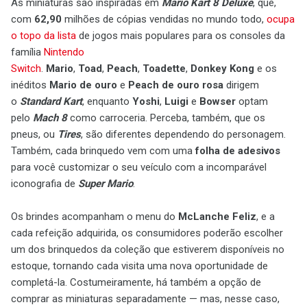
As miniaturas são inspiradas em
Mario Kart 8 Deluxe
, que,
com
62,90
milhões de cópias vendidas no mundo todo,
ocupa
o topo da lista
de jogos mais populares para os consoles da
família
Nintendo
Switch
.
Mario
,
Toad
,
Peach
,
Toadette
,
Donkey Kong
e os
inéditos
Mario de ouro
e
Peach de ouro rosa
dirigem
o
Standard Kart
, enquanto
Yoshi
,
Luigi
e
Bowser
optam
pelo
Mach 8
como carroceria. Perceba, também, que os
pneus, ou
Tires
, são diferentes dependendo do personagem.
Também, cada brinquedo vem com uma
folha de adesivos
para você customizar o seu veículo com a incomparável
iconografia de
Super Mario
.
Os brindes acompanham o menu do
McLanche Feliz
, e a
cada refeição adquirida, os consumidores poderão escolher
um dos brinquedos da coleção que estiverem disponíveis no
estoque, tornando cada visita uma nova oportunidade de
completá-la. Costumeiramente, há também a opção de
comprar as miniaturas separadamente — mas, nesse caso,