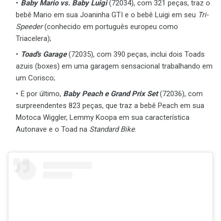
Baby Mario vs. Baby Luigi
(72034), com 321 peças, traz o
bebê Mario em sua Joaninha GTI e o bebê Luigi em seu
Tri-
Speeder
(conhecido em português europeu como
Triacelera);
Toad's Garage
(72035), com 390 peças, inclui dois Toads
azuis (boxes) em uma garagem sensacional trabalhando em
um Corisco;
E por último,
Baby Peach e Grand Prix Set
(72036), com
surpreendentes 823 peças, que traz a bebê Peach em sua
Motoca Wiggler, Lemmy Koopa em sua característica
Autonave e o Toad na
Standard Bike
.