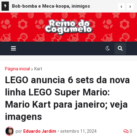
Bob-bomba e Meca-koopa, inimigos
"mecânicos" de Super Mario, viram brinquedos
de corda no Super Nintendo World
Página inicial
Kart
LEGO anuncia 6 sets da nova
linha LEGO Super Mario:
Mario Kart para janeiro; veja
imagens
por
Eduardo Jardim
•
setembro 11, 2024
0