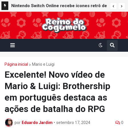
Nintendo Switch Online recebe ícones retrô de
Mario Paint (SNES) e Mario Kart: Super Circuit
(GBA)
Página inicial
Mario e Luigi
Excelente! Novo vídeo de
Mario & Luigi: Brothership
em português destaca as
ações de batalha do RPG
por
Eduardo Jardim
•
setembro 17, 2024
0