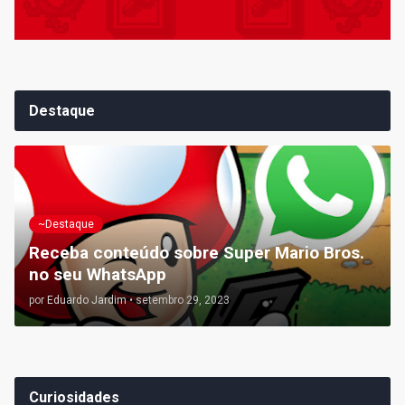
Destaque
~Destaque
Receba conteúdo sobre Super Mario Bros.
no seu WhatsApp
por
Eduardo Jardim
•
setembro 29, 2023
Curiosidades