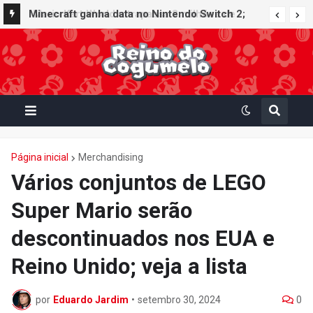
Minecraft ganha data no Nintendo Switch 2;
Super Mario Mash-Up receberá atualização
gráfica exclusiva
Página inicial
Merchandising
Vários conjuntos de LEGO
Super Mario serão
descontinuados nos EUA e
Reino Unido; veja a lista
por
Eduardo Jardim
•
setembro 30, 2024
0