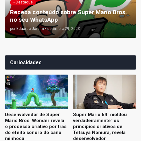
~Destaque
Receba conteúdo sobre Super Mario Bros.
no seu WhatsApp
por
Eduardo Jardim
•
setembro 29, 2023
Curiosidades
Desenvolvedor de Super
Super Mario 64 "moldou
Mario Bros. Wonder revela
verdadeiramente" os
o processo criativo por trás
princípios criativos de
do efeito sonoro do cano
Tetsuya Nomura, revela
minhoca
desenvolvedor