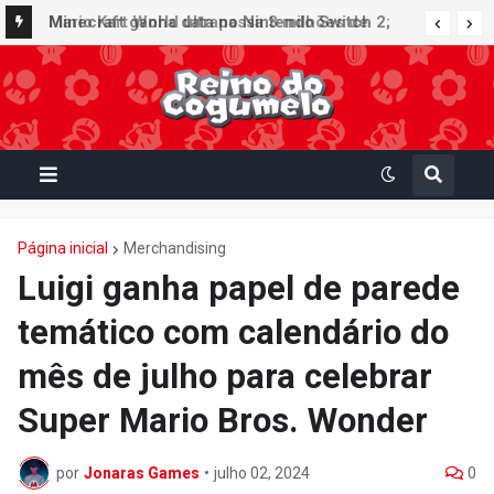
Minecraft ganha data no Nintendo Switch 2;
Super Mario Mash-Up receberá atualização
gráfica exclusiva
Página inicial
Merchandising
Luigi ganha papel de parede
temático com calendário do
mês de julho para celebrar
Super Mario Bros. Wonder
por
Jonaras Games
•
julho 02, 2024
0