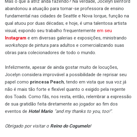
Mas o que a atriz anda fazendo? Na verdade, Jocelyn Benford
abandonou a atuação para tornar-se professora de ensino
fundamental nas cidades de Seattle e Nova Iorque, função na
qual atuou por duas décadas; e hoje, é uma talentosa artista
visual, expondo seu trabalho frequentemente
em seu
Instagram
e em diversas galerias e exposições, ministrando
workshops
de pintura para adultos e comercializando suas
obras para colecionadores de todo o mundo.
Infelizmente, apesar de ainda gostar muito de locuções,
Jocelyn considera improvável a possibilidade de reprisar seu
papel como
princesa Peach
, tendo em vista que sua voz já
não é mais tão forte e flexível quanto o exigido pela regente
dos Toads. Como fãs, nos resta, então, relembrar a expressão
de sua gratidão feita diretamente ao jogador ao fim dos
eventos de
Hotel Mario
:
"and my thanks to you, too!"
.
Obrigado por visitar o
Reino do Cogumelo
!