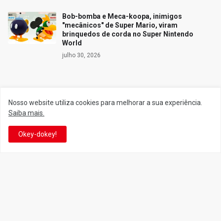
Bob-bomba e Meca-koopa, inimigos
"mecânicos" de Super Mario, viram
brinquedos de corda no Super Nintendo
World
julho 30, 2026
Siga o Reino
Nosso website utiliza cookies para melhorar a sua experiência.
Saiba mais.
Facebook
Twitter
Okey-dokey!
YouTube
Instagram
Facebook