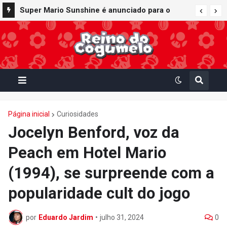
Super Mario Sunshine é anunciado para o
Nintendo GameCube - Nintendo Classics do
Nintendo Switch Online
Página inicial
Curiosidades
Jocelyn Benford, voz da
Peach em Hotel Mario
(1994), se surpreende com a
popularidade cult do jogo
por
Eduardo Jardim
•
julho 31, 2024
0