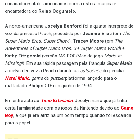
encanadores ítalo-americanos com a esfera mágica e
encantadora do
Reino Cogumelo
.
A norte-americana
Jocelyn Benford
foi a quarta intérprete de
voz da princesa Peach, precedida por
Jeannie Elias
(em
The
Super Mario Bros. Super Show!
),
Tracey Moore
(em
The
Adventures of Super Mario Bros. 3
e
Super Mario World
) e
Kathy Fitzgerald
(versão MS-DOS/Mac do jogo
Mario is
Missing!
). Em sua rápida passagem pela franquia
Super Mario
,
Jocelyn deu voz à Peach durante as
cutscenes
do peculiar
Hotel Mario
,
game
de
puzzle
/platforma lançado para o
malfadado
Philips CD-i
em junho de 1994.
Em entrevista ao
Time Extension
, Jocelyn narra que já tinha
certa familiaridade com os jogos da Nintendo devido ao
Game
Boy
, e que já era atriz há um bom tempo quando foi escalada
para o papel.