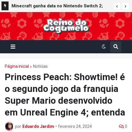
Minecraft ganha data no Nintendo Switch 2;
Super Mario Mash-Up receberá atualização
gráfica exclusiva
Página inicial
Notícias
Princess Peach: Showtime! é
o segundo jogo da franquia
Super Mario desenvolvido
em Unreal Engine 4; entenda
por
Eduardo Jardim
•
fevereiro 24, 2024
0