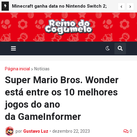
Minecraft ganha data no Nintendo Switch 2;
Super Mario Mash-Up receberá atualização
gráfica exclusiva
Página inicial
Notícias
Super Mario Bros. Wonder
está entre os 10 melhores
jogos do ano
da GameInformer
por
Gustavo Luz
•
dezembro 22, 2023
0