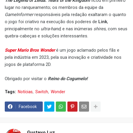
The Legend of Zelda: Tears of the Kingdom
ficou em primeiro
lugar no ranqueamento; os membros da equipe da
GameInformer
responsáveis pela redação exaltaram o quanto
o jogo foi criativo na execução dos poderes de
Link
,
principalmente no
ultra-hand
, e nas inúmeras
shires
, com seus
quebra-cabeças e soluções interessantes.
Super Mario Bros Wonder
é um jogo aclamado pelos fãs e
pela indústria em 2023, pela sua inovação e criatividade nos
jogos de plataforma 2D.
Obrigado por visitar o
Reino do Cogumelo!
Tags:
Notícias
Switch
Wonder
Facebook
Gustavo Luz