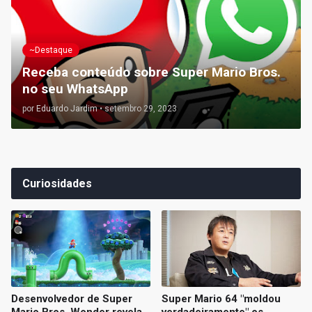
~Destaque
Receba conteúdo sobre Super Mario Bros.
no seu WhatsApp
por
Eduardo Jardim
•
setembro 29, 2023
Curiosidades
Desenvolvedor de Super
Super Mario 64 "moldou