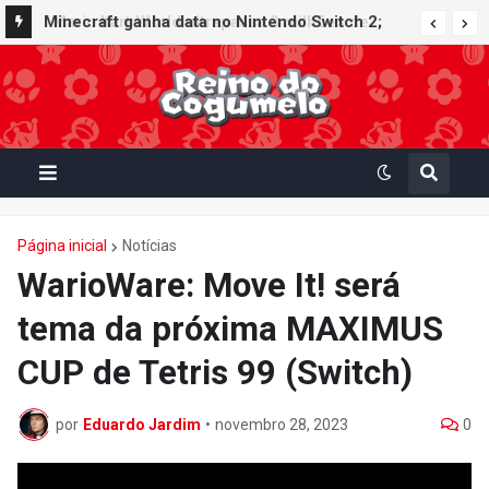
Minecraft ganha data no Nintendo Switch 2;
Super Mario Mash-Up receberá atualização
gráfica exclusiva
Página inicial
Notícias
WarioWare: Move It! será
tema da próxima MAXIMUS
CUP de Tetris 99 (Switch)
por
Eduardo Jardim
•
novembro 28, 2023
0