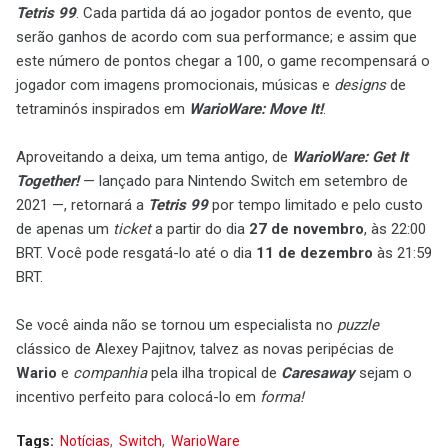
Tetris 99
. Cada partida dá ao jogador pontos de evento, que
serão ganhos de acordo com sua performance; e assim que
este número de pontos chegar a 100, o game recompensará o
jogador com imagens promocionais, músicas e
designs
de
tetraminós inspirados em
WarioWare: Move It!
.
Aproveitando a deixa, um tema antigo, de
WarioWare: Get It
Together!
— lançado para Nintendo Switch em setembro de
2021 —, retornará a
Tetris 99
por tempo limitado e pelo custo
de apenas um
ticket
a partir do dia
27 de novembro
, às 22:00
BRT. Você pode resgatá-lo até o dia
11 de dezembro
às 21:59
BRT.
Se você ainda não se tornou um especialista no
puzzle
clássico de Alexey Pajitnov, talvez as novas peripécias de
Wario
e
companhia
pela ilha tropical de
Caresaway
sejam o
incentivo perfeito para colocá-lo em
forma!
Tags:
Notícias
Switch
WarioWare