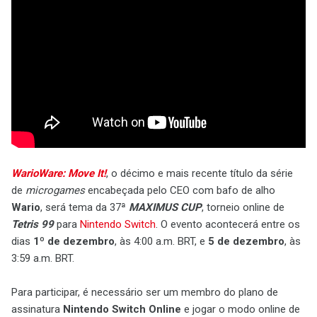
WarioWare: Move It!
, o décimo e mais recente título da série
de
microgames
encabeçada pelo CEO com bafo de alho
Wario
, será tema da 37ª
MAXIMUS CUP
, torneio online de
Tetris 99
para
Nintendo Switch
. O evento acontecerá entre os
dias
1º de dezembro
, às 4:00 a.m. BRT, e
5 de dezembro
, às
3:59 a.m. BRT.
Para participar, é necessário ser um membro do plano de
assinatura
Nintendo Switch Online
e jogar o modo online de