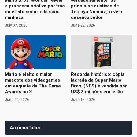
Mario Bros. Wonder revela
verdadeiramente" os
o processo criativo por trás
princípios criativos de
do efeito sonoro do cano
Tetsuya Nomura, revela
minhoca
desenvolvedor
July 07, 2026
June 22, 2026
Mario é eleito o maior
Recorde histórico: cópia
mascote dos videogames
lacrada de Super Mario
em enquete da The Game
Bros. (NES) é vendida por
Awards no X
US$ 3 milhões em leilão
June 20, 2026
June 17, 2026
As mais lidas