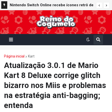
Nintendo Switch Online recebe ícones retrô de
Mario Paint (SNES) e Mario Kart: Super Circuit
(GBA)
Página inicial
Kart
Atualização 3.0.1 de Mario
Kart 8 Deluxe corrige glitch
bizarro nos Miis e problemas
na estratégia anti-bagging;
entenda