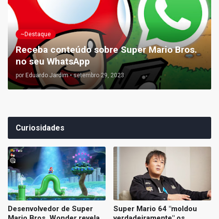
~Destaque
Receba conteúdo sobre Super Mario Bros.
no seu WhatsApp
por
Eduardo Jardim
•
setembro 29, 2023
Curiosidades
Desenvolvedor de Super
Super Mario 64 "moldou
Mario Bros. Wonder revela
verdadeiramente" os