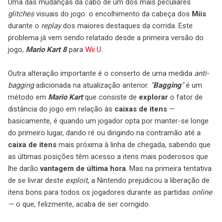
Uma das mudanças dá cabo de um dos mais peculiares
glitches
visuais do jogo: o encolhimento da cabeça dos
Miis
durante o
replay
dos maiores destaques da corrida. Este
problema já vem sendo relatado desde a primeira versão do
jogo,
Mario Kart 8
para
Wii U
.
Outra alteração importante é o conserto de uma medida
anti-
bagging
adicionada na atualização anterior.
"
Bagging
"
é um
método em
Mario Kart
que consiste de
explorar
o fator de
distância do jogo em relação às
caixas de itens
—
basicamente, é quando um jogador opta por manter-se longe
do primeiro lugar, dando ré ou dirigindo na contramão até a
caixa de itens
mais próxima à linha de chegada, sabendo que
as últimas posições têm acesso a itens mais poderosos que
lhe darão
vantagem de última hora
. Mas na primeira tentativa
de se livrar deste
exploit
, a Nintendo prejudicou a liberação de
itens bons para todos os jogadores durante as partidas
online
—
o que, felizmente, acaba de ser corrigido.