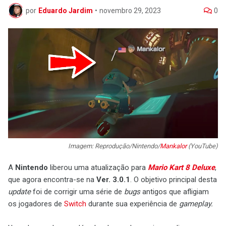
por
Eduardo Jardim
•
novembro 29, 2023
0
Imagem: Reprodução/Nintendo/
Mankalor
(YouTube)
A
Nintendo
liberou uma atualização para
Mario Kart 8 Deluxe
,
que agora encontra-se na
Ver. 3.0.1
. O objetivo principal desta
update
foi de corrigir uma série de
bugs
antigos que afligiam
os jogadores de
Switch
durante sua experiência de
gameplay.