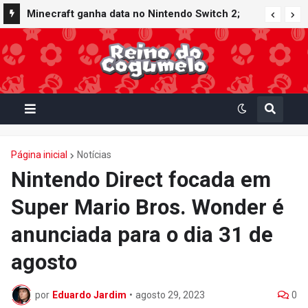
Minecraft ganha data no Nintendo Switch 2;
Super Mario Mash-Up receberá atualização
gráfica exclusiva
Página inicial
Notícias
Nintendo Direct focada em
Super Mario Bros. Wonder é
anunciada para o dia 31 de
agosto
por
Eduardo Jardim
•
agosto 29, 2023
0