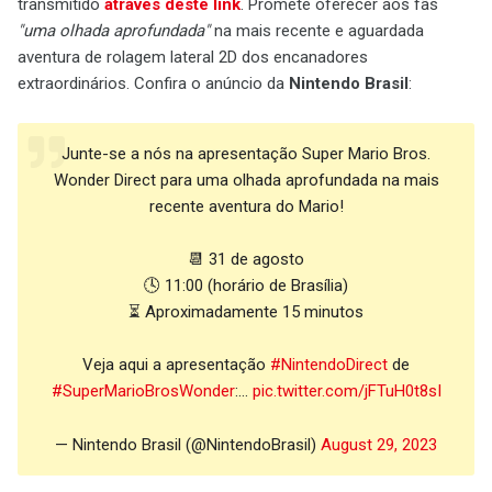
transmitido
através deste link
. Promete oferecer aos fãs
"uma olhada aprofundada"
na mais recente e aguardada
aventura de rolagem lateral 2D dos encanadores
extraordinários. Confira o anúncio da
Nintendo Brasil
:
Junte-se a nós na apresentação Super Mario Bros.
Wonder Direct para uma olhada aprofundada na mais
recente aventura do Mario!
📆 31 de agosto
🕓 11:00 (horário de Brasília)
⏳ Aproximadamente 15 minutos
Veja aqui a apresentação
#NintendoDirect
de
#SuperMarioBrosWonder
:…
pic.twitter.com/jFTuH0t8sI
— Nintendo Brasil (@NintendoBrasil)
August 29, 2023