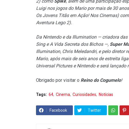
2) como
Spike
, além de uma participação es
Luigi nos jogos do Mario por mais de 30 anos.
Os Jovens Titãs em Ação! Nos Cinemas) com 
Aventura Lego 2).
Da Nintendo e da Illumination — criadora das
Sing e A Vida Secreta dos Bichos —,
Super Ma
Illumination, Chris Meledandri, e pelo diretor
Mario, após mais de seis anos de estreita liga
Universal Pictures e Nintendo e será lançado 
Obrigado por visitar o
Reino do Cogumelo
!
Tags:
64
Cinema
Curiosidades
Notícias
Facebook
Twitter