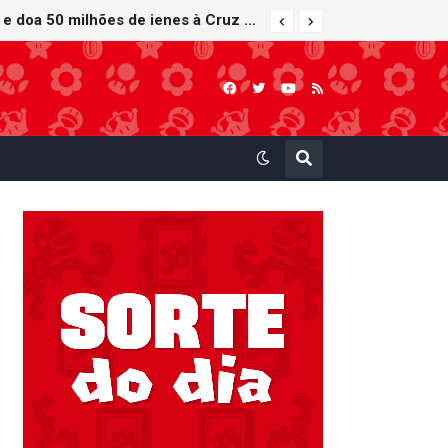
Nintendo oferece reparos gratuitos às vítimas do terremoto de Kumamoto e doa 50 milhões de ienes à Cruz Vermelha