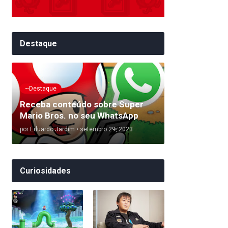
Destaque
~Destaque
Receba conteúdo sobre Super
Mario Bros. no seu WhatsApp
por
Eduardo Jardim
•
setembro 29, 2023
Curiosidades