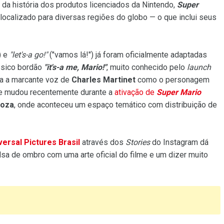
da história dos produtos licenciados da Nintendo,
Super
ocalizado para diversas regiões do globo — o que inclui seus
) e
"let's-a go!"
("vamos lá!") já foram oficialmente adaptadas
ássico bordão
"it's-a me, Mario!"
, muito conhecido pelo
launch
va a marcante voz de
Charles Martinet
como o personagem
 que mudou recentemente durante a
ativação de
Super Mario
ooza
, onde aconteceu um espaço temático com distribuição de
versal Pictures Brasil
através dos
Stories
do Instagram dá
sa de ombro com uma arte oficial do filme e um dizer muito