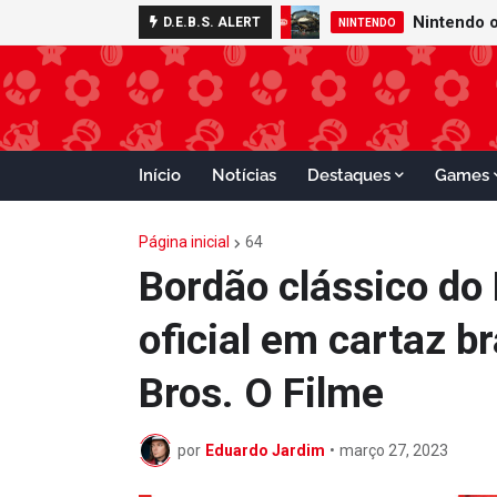
D.E.B.S. ALERT
NINTENDO
Início
Notícias
Destaques
Games
Página inicial
64
Bordão clássico do
oficial em cartaz b
Bros. O Filme
por
Eduardo Jardim
•
março 27, 2023