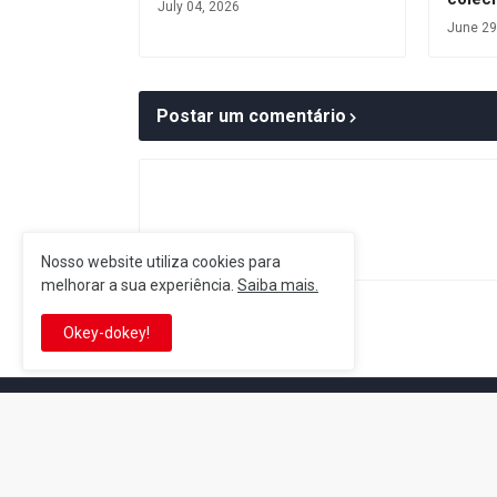
July 04, 2026
June 29
Postar um comentário
Nosso website utiliza cookies para
melhorar a sua experiência.
Saiba mais.
Postagem Anterior
Okey-dokey!
It's-a me! Desde 2007, o Reino 
Se você é fã da franquia e de su
que está no castelo certo!