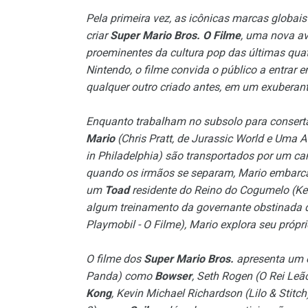
Pela primeira vez, as icônicas marcas globai
criar
Super Mario Bros. O Filme
, uma nova av
proeminentes da cultura pop das últimas qu
Nintendo, o filme convida o público a entrar 
qualquer outro criado antes, em um exuberant
Enquanto trabalham no subsolo para conserta
Mario
(Chris Pratt, de Jurassic World e Uma 
in Philadelphia) são transportados por um 
quando os irmãos se separam, Mario embarca
um
Toad
residente do Reino do Cogumelo (Ke
algum treinamento da governante obstinada 
Playmobil - O Filme), Mario explora seu própri
O filme dos
Super Mario Bros.
apresenta um e
Panda) como
Bowser
, Seth Rogen (O Rei Le
Kong
, Kevin Michael Richardson (Lilo & Stit