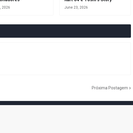
, 2026
June 23, 2026
Próxima Postagem
do Cogumelo é o seu blog sobre Super Mario Bros. por Eduardo Jardim.
as tantas décadas de jogos, cartoons, HQs, filmes e séries de TV, saiba