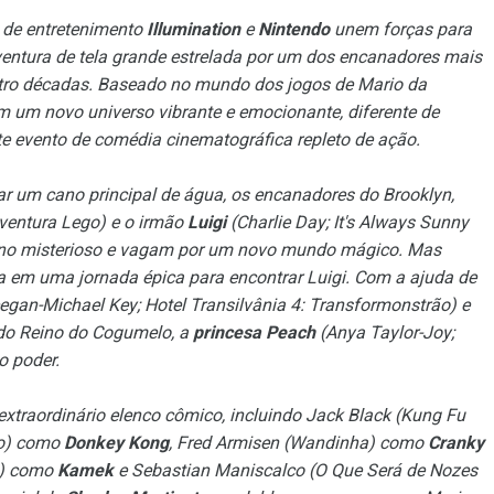
s de entretenimento
Illumination
e
Nintendo
unem forças para
entura de tela grande estrelada por um dos encanadores mais
atro décadas. Baseado no mundo dos jogos de Mario da
em um novo universo vibrante e emocionante, diferente de
e evento de comédia cinematográfica repleto de ação.
r um cano principal de água, os encanadores do Brooklyn,
Aventura Lego) e o irmão
Luigi
(Charlie Day; It's Always Sunny
cano misterioso e vagam por um novo mundo mágico. Mas
 em uma jornada épica para encontrar Luigi. Com a ajuda de
egan-Michael Key; Hotel Transilvânia 4: Transformonstrão) e
do Reino do Cogumelo, a
princesa Peach
(Anya Taylor-Joy;
o poder.
xtraordinário elenco cômico, incluindo Jack Black (Kung Fu
ão) como
Donkey Kong
, Fred Armisen (Wandinha) como
Cranky
ch) como
Kamek
e Sebastian Maniscalco (O Que Será de Nozes