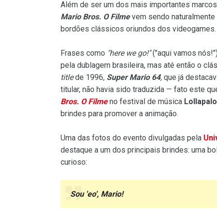
Além de ser um dos mais importantes marcos 
Mario Bros. O Filme
vem sendo naturalmente l
bordões clássicos oriundos dos videogames.
Frases como
"here we go!"
("aqui vamos nós!"
pela dublagem brasileira, mas até então o cl
title
de 1996,
Super Mario 64
,
que já destaca
titular, não havia sido traduzida — fato este
Bros. O Filme
no festival de música
Lollapal
brindes para promover a animação.
Uma das fotos do evento divulgadas pela
Uni
destaque a um dos principais brindes: uma bol
curioso:
Sou 'eo', Mario!