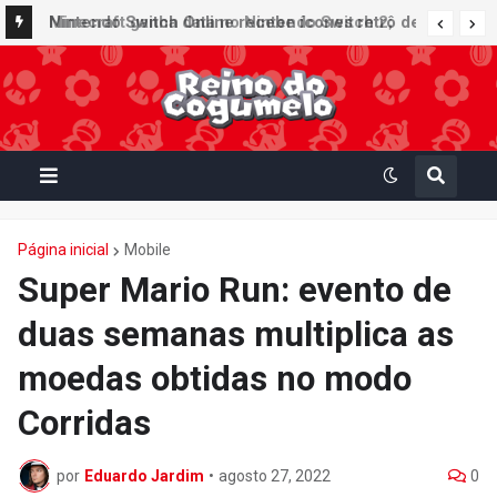
Nintendo Switch Online recebe ícones retrô de
Mario Paint (SNES) e Mario Kart: Super Circuit
(GBA)
Página inicial
Mobile
Super Mario Run: evento de
duas semanas multiplica as
moedas obtidas no modo
Corridas
por
Eduardo Jardim
•
agosto 27, 2022
0