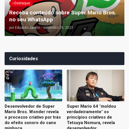
~Destaque
Receba conteúdo sobre Super Mario Bros.
no seu WhatsApp
por
Eduardo Jardim
•
setembro 29, 2023
Curiosidades
Desenvolvedor de Super
Super Mario 64 "moldou
Mario Bros. Wonder revela
verdadeiramente" os
o processo criativo por trás
princípios criativos de
do efeito sonoro do cano
Tetsuya Nomura, revela
minhoca
desenvolvedor