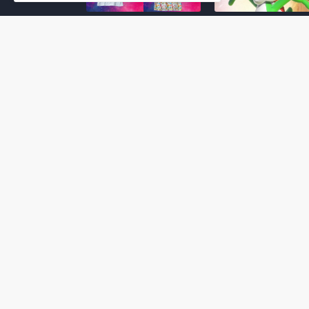
Super Mario Galaxy: O
Yoshi and the
Filme: BEAMS lança
Mysterious Book só
coleção de roupas e
nasceu por causa de
acessórios em
Super Mario Galaxy:
colaboração com o
Filme, revela Miyam
filme no Japão
July 23, 2026
July 28, 2026
Super Mario Galaxy: O
Super Mario Galaxy:
Filme: nova leva de
Filme ganha coleção
action figures com
acessórios em
Rosalina, Bowser Jr. e
colaboração com a g
muito mais é anunciada
Samantha Thavasa
pela San-ei Boeki
July 04, 2026
July 13, 2026