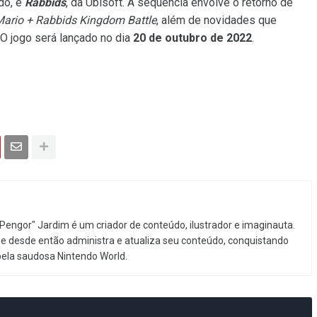
ndo, e
Rabbids
, da Ubisoft. A sequência envolve o retorno de
ario + Rabbids Kingdom Battle
, além de novidades que
 O jogo será lançado no dia
20 de outubro de 2022
.
Pengor" Jardim é um criador de conteúdo, ilustrador e imaginauta.
e desde então administra e atualiza seu conteúdo, conquistando
pela saudosa Nintendo World.