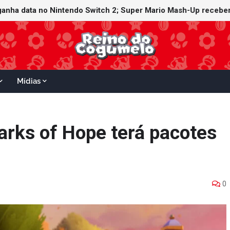
witch Online recebe ícones retrô de Mario Paint (SNES) e Mario
Mídias
arks of Hope terá pacotes
0