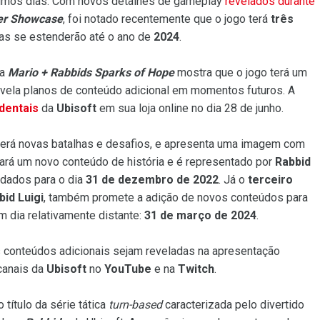
timos dias. Com novos detalhes de gameplay
revelados durante
ner Showcase
, foi notado recentemente que o jogo terá
três
as se estenderão até o ano de
2024
.
ra
Mario + Rabbids Sparks of Hope
mostra que o jogo terá um
vela planos de conteúdo adicional em momentos futuros. A
dentais
da
Ubisoft
em sua loja online no dia 28 de junho.
erá novas batalhas e desafios, e apresenta uma imagem com
ará um novo conteúdo de história e é representado por
Rabbid
dados para o dia
31 de dezembro de 2022
. Já o
terceiro
bid Luigi
, também promete a adição de novos conteúdos para
 dia relativamente distante:
31 de março de 2024
.
 conteúdos adicionais sejam reveladas na apresentação
 canais da
Ubisoft
no
YouTube
e na
Twitch
.
título da série tática
turn-based
caracterizada pelo divertido