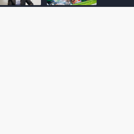
amoto incentiva
Nintendo compartilha 5
os desenvolvedores
dicas para dominar as
riarem com
quadras de tênis em
nticidade e
Mario Tennis Fever
inarem a técnica
(Switch 2)
 28, 2026
February 14, 2026
itorial #5: o app do
Nintendo dá 5 valiosas
hi para bebês Mario
dicas para triunfar na
 confusão de Ledrão
“Caça às esmeraldas”
a polícia de Isle
de Donkey Kong
ino
Bananza
mber 29, 2025
October 05, 2025