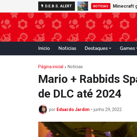
Nintendo S
D.E.B.S. ALERT
ADVANCE
Início
Notícias
Destaques
Games
Página inicial
Notícias
Mario + Rabbids Sp
de DLC até 2024
por
Eduardo Jardim
•
junho 29, 2022