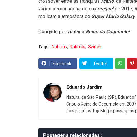
crossover entre as franquias
Mario
, da Ninte
vários personagens de sua
prequel
de 2017,
M
replicam a atmosfera de
Super Mario Galaxy
.
Obrigado por visitar o
Reino do Cogumelo
!
Tags:
Notícias
Rabbids
Switch
Facebook
Twitter
Eduardo Jardim
Natural de São Paulo (SP), Eduardo "
Criou o Reino do Cogumelo em 2007 
dois prêmios Top Blog e passagens 
Postagens relacionadas