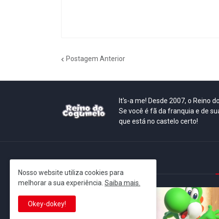
Postagem Anterior
It's-a me! Desde 2007, o Reino 
Se você é fã da franquia e de su
que está no castelo certo!
This is cinema!
Nosso website utiliza cookies para
melhorar a sua experiência.
Saiba mais.
Okey-dokey!