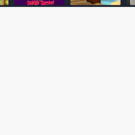
Desenho clássico The
Ex-artista da Rare
Miy
Super Mario Bros. Super
descarta série de TV
nov
Show! voltará a ser
“Donkey Kong Country”
a c
 O
exibido em emissora
como parte da evolução
aute
oto
norte-americana
visual do DK: "era
dom
horrível"
March 20, 2026
July
February 24, 2026
Toad
 O
Mario e Os Simpsons se
Série animada Donkey
Yos
 de
juntam em bizarra arte
Kong Country (1996)
+ a
interna da produção do
retorna ao YouTube de
com 
rife
cartoon Super Mario
forma oficial
Delf
World (1991)
June 19, 2025
Nove
October 07, 2025