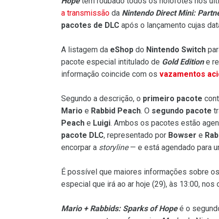
Hope
tem roubado todos os holofotes nos úl
a transmissão
da
Nintendo Direct Mini: Part
pacotes de DLC
após o lançamento cujas dat
A listagem da
eShop
do
Nintendo Switch
pa
pacote especial intitulado de
Gold Edition
e re
informação coincide com os
vazamentos aci
Segundo a descrição, o
primeiro pacote
cont
Mario
e
Rabbid Peach
. O
segundo pacote
tr
Peach
e
Luigi
. Ambos os pacotes estão agen
pacote DLC
, representado por
Bowser
e
Rab
encorpar a
storyline
— e está agendado para um
É possível que maiores informações sobre os
especial que irá ao ar hoje (29), às 13:00, nos
Mario + Rabbids: Sparks of Hope
é o segundo 