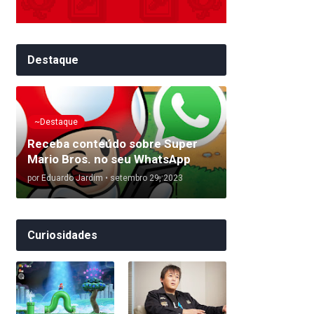
Destaque
~Destaque
Receba conteúdo sobre Super
Mario Bros. no seu WhatsApp
por
Eduardo Jardim
•
setembro 29, 2023
Curiosidades