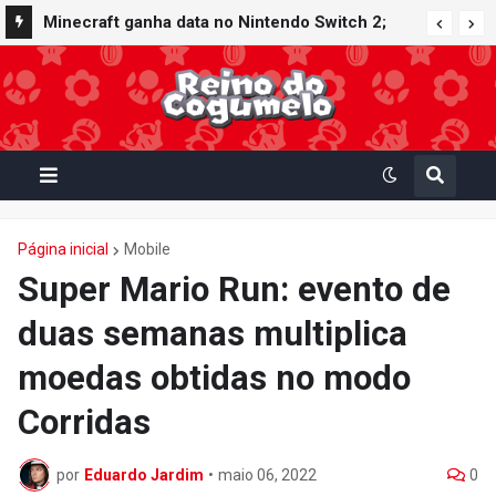
Minecraft ganha data no Nintendo Switch 2;
Super Mario Mash-Up receberá atualização
gráfica exclusiva
Página inicial
Mobile
Super Mario Run: evento de
duas semanas multiplica
moedas obtidas no modo
Corridas
por
Eduardo Jardim
•
maio 06, 2022
0