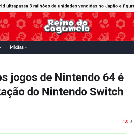
orld ultrapassa 3 milhões de unidades vendidas no Japão e figu
ganha data no Nintendo Switch 2; Super Mario Mash-Up receberá
Mídias
s jogos de Nintendo 64 é
zação do Nintendo Switch
0