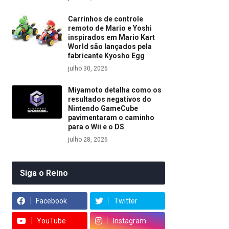
Carrinhos de controle
remoto de Mario e Yoshi
inspirados em Mario Kart
World são lançados pela
fabricante Kyosho Egg
julho 30, 2026
Miyamoto detalha como os
resultados negativos do
Nintendo GameCube
pavimentaram o caminho
para o Wii e o DS
julho 28, 2026
Siga o Reino
Facebook
Twitter
YouTube
Instagram