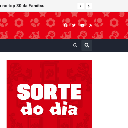
ra no top 30 da Famitsu
 atualização gráfica exclusiva