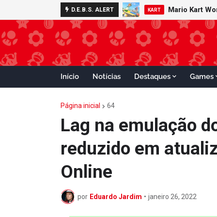
Mario Kart W
Minecraft 
D.E.B.S. ALERT
NOTÍCIAS
KART
Início
Notícias
Destaques
Games
Página inicial
64
Lag na emulação do
reduzido em atuali
Online
por
Eduardo Jardim
•
janeiro 26, 2022