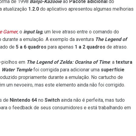
forma de 1998
Banjo-Kazooie
ao
Pacote adicional
do
 a atualização
1.2.0
do aplicativo apresentou algumas melhorias
e Gamer
, o
input lag
, um leve atraso entre o comando do
ido durante a emulação. A exemplo da aventura
The Legend of
rado de
5 a 6 quadros
para apenas
1 a 2 quadros
de atraso.
a-piolhos em
The Legend of Zelda: Ocarina of Time
: a
textura
o
Water Temple
foi corrigida para adicionar uma
superfície
roduzido propriamente durante a emulação. No cartucho de
m um nevoeiro, mas este elemento ainda não foi corrigido.
os de
Nintendo 64
no
Switch
ainda não é perfeita, mas tudo
para o feedback de seus consumidores e está trabalhando em