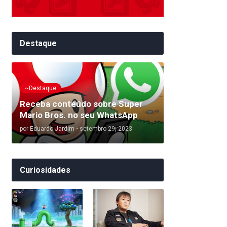
Destaque
~Destaque
Receba conteúdo sobre Super
Mario Bros. no seu WhatsApp
por
Eduardo Jardim
•
setembro 29, 2023
Curiosidades