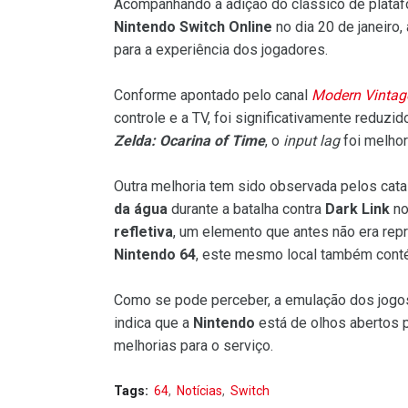
Acompanhando a adição do clássico de plata
Nintendo Switch Online
no dia 20 de janeiro,
para a experiência dos jogadores.
Conforme apontado pelo canal
Modern Vintag
controle e a TV, foi significativamente reduz
Zelda: Ocarina of Time
, o
input lag
foi melho
Outra melhoria tem sido observada pelos cat
da água
durante a batalha contra
Dark Link
n
refletiva
, um elemento que antes não era rep
Nintendo 64
, este mesmo local também conté
Como se pode perceber, a emulação dos jog
indica que a
Nintendo
está de olhos abertos 
melhorias para o serviço.
Tags:
64
Notícias
Switch