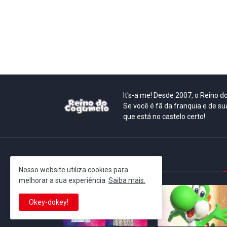
It's-a me! Desde 2007, o Reino 
Se você é fã da franquia e de su
que está no castelo certo!
This is cinema!
Nosso website utiliza cookies para
melhorar a sua experiência.
Saiba mais.
Okey-dokey!