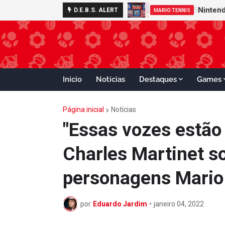
D.E.B.S. ALERT
GAMECUBE
Início
Notícias
Destaques
Games
Página inicial
Notícias
"Essas vozes estão
Charles Martinet s
personagens Mario
por
Eduardo Jardim
•
janeiro 04, 2022