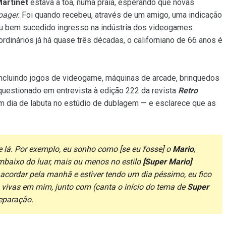
artinet
estava à toa, numa praia, esperando que novas
pager.
Foi quando recebeu, através de um amigo, uma indicação
seu bem sucedido ingresso na indústria dos videogames.
dinários já há quase três décadas, o californiano de 66 anos é
 incluindo jogos de videogame, máquinas de arcade, brinquedos
questionado em entrevista à edição 222 da revista
Retro
 dia de labuta no estúdio de dublagem — e esclarece que as
 lá. Por exemplo, eu sonho como [se eu fosse] o
Mario
,
mbaixo do luar, mais ou menos no estilo
[Super Mario]
 acordar pela manhã e estiver tendo um dia péssimo, eu fico
o vivas em mim, junto com (canta o início do tema de
Super
reparação.