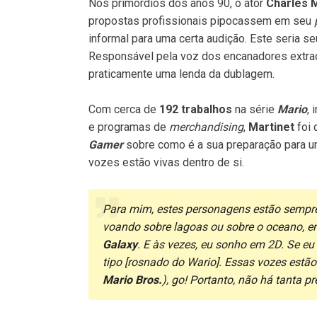
Nos primórdios dos anos 90, o ator
Charles M
propostas profissionais pipocassem em seu
informal para uma certa audição. Este seria 
Responsável pela voz dos encanadores extraor
praticamente uma lenda da dublagem.
Com cerca de
192 trabalhos
na série
Mario
,
e programas de
merchandising
,
Martinet
foi 
Gamer
sobre como é a sua preparação para um
vozes estão vivas dentro de si.
Para mim, estes personagens estão sempre
voando sobre lagoas ou sobre o oceano, e
Galaxy
. E às vezes, eu sonho em 2D. Se eu
tipo [rosnado do Wario]. Essas vozes estã
Mario Bros.
), go! Portanto, não há tanta p