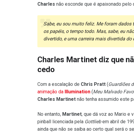
Charles
não esconde que é apaixonado pelo q
Sabe, eu sou muito feliz. Me foram dados ta
os papéis, o tempo todo. Mas, sabe, eu nã
divertido, e uma carreira mais divertida do
Charles Martinet diz que nã
cedo
Com a escalação de
Chris Pratt
(
Guardiões d
animação da
Illumination
(
Meu Malvado Favor
Charles Martinet
não tenha assumido este pap
No entanto,
Martinet
, que dá voz ao Mario e
pinball licenciada pela
Gottlieb
em abril de 19
ainda que não se saiba ao certo qual será o se