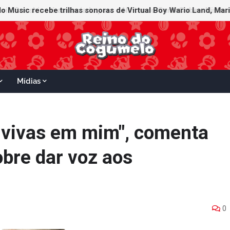
Mídias
 vivas em mim", comenta
obre dar voz aos
0