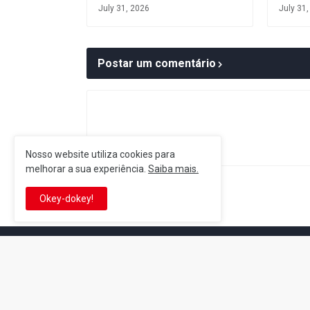
July 31, 2026
July 31
Postar um comentário
Nosso website utiliza cookies para
melhorar a sua experiência.
Saiba mais.
Postagem Anterior
Okey-dokey!
It's-a me! Desde 2007, o Reino 
Se você é fã da franquia e de su
que está no castelo certo!