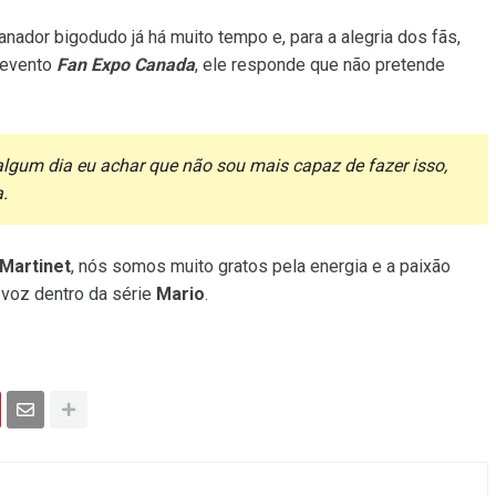
nador bigodudo já há muito tempo e, para a alegria dos fãs,
 evento
Fan Expo Canada
, ele responde que não pretende
algum dia eu achar que não sou mais capaz de fazer isso,
.
 Martinet
, nós somos muito gratos pela energia e a paixão
voz dentro da série
Mario
.