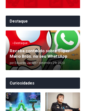
Destaque
~Destaque
Receba conteúdo sobre Super
Mario Bros. no seu WhatsApp
por
Eduardo Jardim
•
setembro 29, 2023
Curiosidades