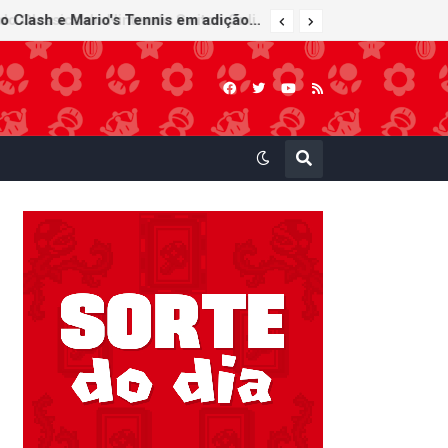
Super Mario Sunshine é anunciado para o Nintendo GameCube - Nintendo Classics do Nintendo Switch Online