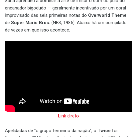
Sana aprendeu a dominar a arte de imitar o som do pulo do
encanador bigodudo — geralmente incentivado por um coral
improvisado das seis primeiras notas do
Overworld Theme
de
Super Mario Bros.
(NES, 1985). Abaixo há um compilado
de vezes em que isso acontece:
Link direto
Apelidadas de "o grupo feminino da nação", o
Twice
foi