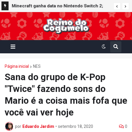
Minecraft ganha data no Nintendo Switch 2;
Super Mario Mash-Up receberá atualização
gráfica exclusiva
Página inicial
NES
Sana do grupo de K-Pop
"Twice" fazendo sons do
Mario é a coisa mais fofa que
você vai ver hoje
por
Eduardo Jardim
•
setembro 18, 2020
0