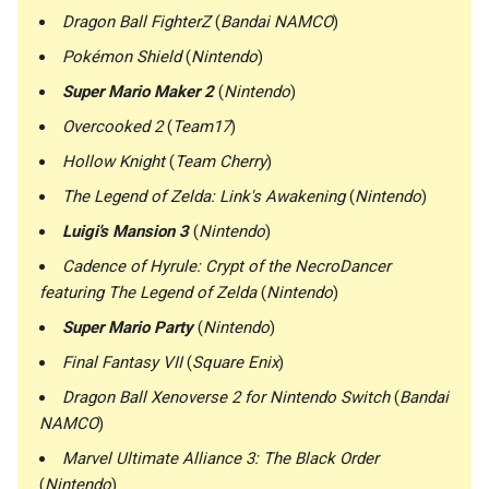
Dragon Ball FighterZ
(
Bandai NAMCO
)
Pokémon Shield
(
Nintendo
)
Super Mario Maker 2
(
Nintendo
)
Overcooked 2
(
Team17
)
Hollow Knight
(
Team Cherry
)
The Legend of Zelda: Link's Awakening
(
Nintendo
)
Luigi's Mansion 3
(
Nintendo
)
Cadence of Hyrule: Crypt of the NecroDancer
featuring The Legend of Zelda
(
Nintendo
)
Super Mario Party
(
Nintendo
)
Final Fantasy VII
(
Square Enix
)
Dragon Ball Xenoverse 2 for Nintendo Switch
(
Bandai
NAMCO
)
Marvel Ultimate Alliance 3: The Black Order
(
Nintendo
)