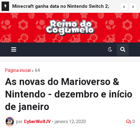
Minecraft ganha data no Nintendo Switch 2;
Super Mario Mash-Up receberá atualização
gráfica exclusiva
Página inicial
64
As novas do Marioverso &
Nintendo - dezembro e início
de janeiro
por
CyberWolfJV
•
janeiro 12, 2020
0