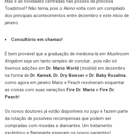
Mas e as novidades centradas nas posses da princesa
Toadstool? Não tema, pois o
Reino
volta com um compilado
dos principais acontecimentos entre dezembro e este início de
janeiro.
Consultório em chamas!
É bem provável que a graduação de medicina lá em
Mushroom
Kingdom
seja um tanto simples de concluir... pois não só
tivemos adições em
Dr. Mario World
(
mobile
) em dezembro
na forma de
Dr. Kamek
,
Dr. Dry Bowser
e
Dr. Baby Rosalina
...
como agora em janeiro Mario e Peach resolveram esquentar
as coisas com suas variações
Fire Dr. Mario
e
Fire Dr.
Peach
!
Os novos doutores já estão disponíveis no jogo e fazem parte
da rotação de possíveis recompensas que podem ser
compradas com moedas e diamantes. Um tratamento
excêntrico e flamejante esperam os novos pacientes!