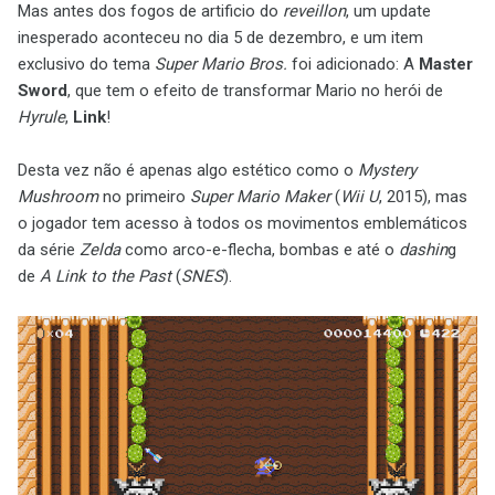
Mas antes dos fogos de artificio do
reveillon
, um update
inesperado aconteceu no dia 5 de dezembro, e um item
exclusivo do tema
Super Mario Bros.
foi adicionado: A
Master
Sword
, que tem o efeito de transformar Mario no herói de
Hyrule
,
Link
!
Desta vez não é apenas algo estético como o
Mystery
Mushroom
no primeiro
Super Mario Maker
(
Wii U
, 2015), mas
o jogador tem acesso à todos os movimentos emblemáticos
da série
Zelda
como arco-e-flecha, bombas e até o
dashin
g
de
A Link to the Past
(
SNES
).