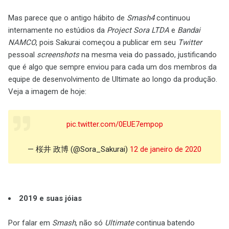
Mas parece que o antigo hábito de
Smash4
continuou
internamente no estúdios da
Project Sora LTDA
e
Bandai
NAMCO
, pois Sakurai começou a publicar em seu
Twitter
pessoal
screenshots
na mesma veia do passado, justificando
que é algo que sempre enviou para cada um dos membros da
equipe de desenvolvimento de Ultimate ao longo da produção.
Veja a imagem de hoje:
pic.twitter.com/0EUE7empop
— 桜井 政博 (@Sora_Sakurai)
12 de janeiro de 2020
2019 e suas jóias
Por falar em
Smash
, não só
Ultimate
continua batendo