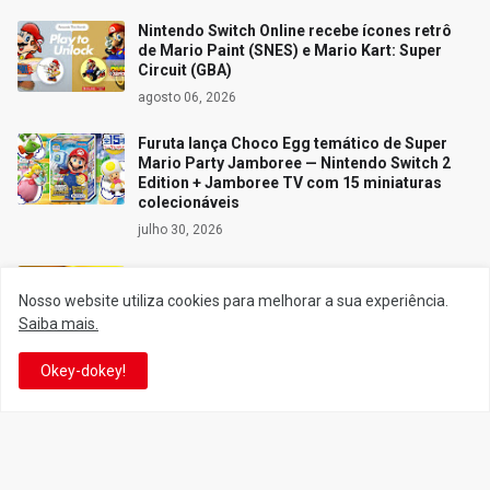
Nintendo Switch Online recebe ícones retrô
de Mario Paint (SNES) e Mario Kart: Super
Circuit (GBA)
agosto 06, 2026
Furuta lança Choco Egg temático de Super
Mario Party Jamboree — Nintendo Switch 2
Edition + Jamboree TV com 15 miniaturas
colecionáveis
julho 30, 2026
Conheça todos os cogumelos e seus efeitos
no universo de Super Mario
Nosso website utiliza cookies para melhorar a sua experiência.
Saiba mais.
setembro 01, 2010
Miyamoto detalha como os resultados
Okey-dokey!
negativos do Nintendo GameCube
pavimentaram o caminho para o Wii e o DS
julho 28, 2026