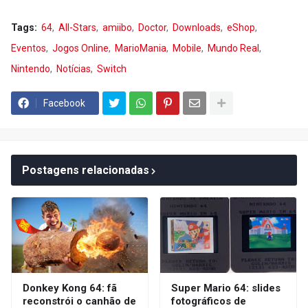
Tags:
64
All-Stars
amiibo
Doctor
Downloads
eShop
Eventos
Jogos Online
MarioMania
Mobile
Mundo Real
Nintendo
Notícias
Switch
Facebook
Postagens relacionadas
Donkey Kong 64: fã
Super Mario 64: slides
reconstrói o canhão de
fotográficos de