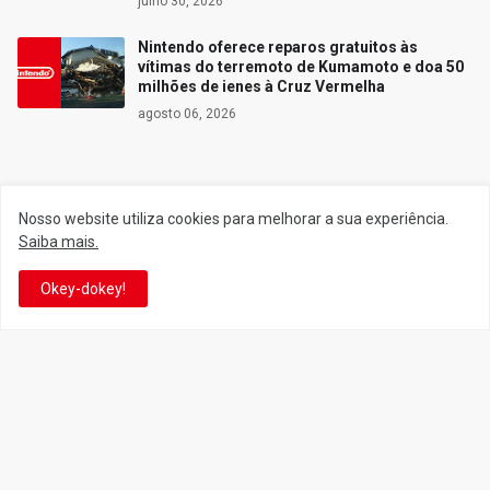
julho 30, 2026
Nintendo oferece reparos gratuitos às
vítimas do terremoto de Kumamoto e doa 50
milhões de ienes à Cruz Vermelha
agosto 06, 2026
Siga o Reino
Nosso website utiliza cookies para melhorar a sua experiência.
Saiba mais.
Facebook
Twitter
Okey-dokey!
YouTube
Instagram
Facebook