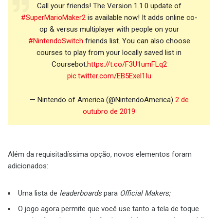
Call your friends! The Version 1.1.0 update of
#SuperMarioMaker2
is available now! It adds online co-
op & versus multiplayer with people on your
#NintendoSwitch
friends list. You can also choose
courses to play from your locally saved list in
Coursebot.
https://t.co/F3U1umFLq2
pic.twitter.com/EB5Exel1Iu
— Nintendo of America (@NintendoAmerica)
2 de
outubro de 2019
Além da requisitadíssima opção, novos elementos foram
adicionados:
Uma lista de
leaderboards
para
Official Makers;
O jogo agora permite que você use tanto a tela de toque