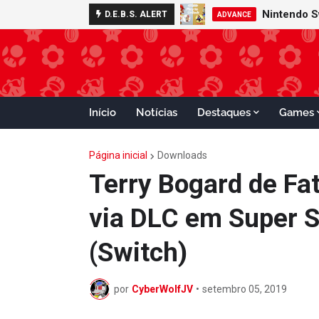
Nintendo S
D.E.B.S. ALERT
ADVANCE
Início
Notícias
Destaques
Games
Página inicial
Downloads
Terry Bogard de Fat
via DLC em Super S
(Switch)
por
CyberWolfJV
•
setembro 05, 2019