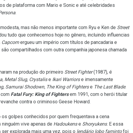
s de plataforma com Mario e Sonic e até celebridades
Persona
.
ça modesta, mas não menos importante com Ryu e Ken de
Street
ou tudo que conhecemos hoje no gênero, incluindo influencias
a
Capcom
ergueu um império com títulos de pancadaria e
os são compartilhados com outra companhia japonesa chamada
lharam na produção do primeiro
Street Fighter
(1987), é
, Metal Slug, Crystalis
e
Ikari Warriors
e imensamente
ing, Samurai Shodown, The King of Fighters
e
The Last Blade
.
u com
Fatal Fury: King of Fighters
em 1991, com o herói titular
revanche contra o criminoso Geese Howard.
 os golpes conhecidos por quem frequentava a cena
is ninguém vive apenas de
Hadoukens
e
Shoryukens
. E essa
 ser explorada mais uma vez, pois o
lendário lobo faminto
foi