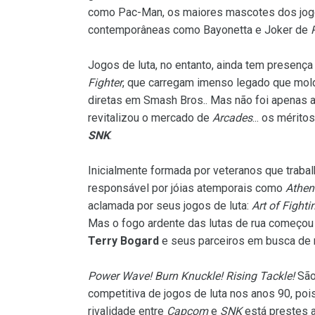
como Pac-Man, os maiores mascotes dos jogo
contemporâneas como Bayonetta e Joker de
Jogos de luta, no entanto, ainda tem presen
Fighter
, que carregam imenso legado que mold
diretas em Smash Bros.. Mas não foi apenas 
revitalizou o mercado de
Arcades
... os mérit
SNK
.
Inicialmente formada por veteranos que traba
responsável por jóias atemporais como
Athena
aclamada por seus jogos de luta:
Art of Fight
Mas o fogo ardente das lutas de rua começo
Terry Bogard
e seus parceiros em busca de 
Power Wave! Burn Knuckle! Rising Tackle!
São
competitiva de jogos de luta nos anos 90, po
rivalidade entre
Capcom
e
SNK
está prestes a