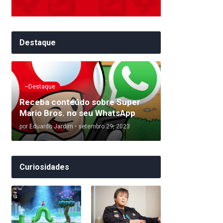
Destaque
~Destaque
Receba conteúdo sobre Super
Mario Bros. no seu WhatsApp
por
Eduardo Jardim
•
setembro 29, 2023
Curiosidades