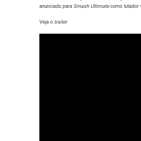
anunciado para
Smash Ultimate
como lutador 
Veja o
trailer
: