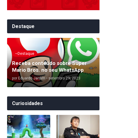
Destaque
~Destaque
Receba conteúdo sobre Super
Mario Bros. no seu WhatsApp
por
Eduardo Jardim
•
setembro 29, 2023
Curiosidades