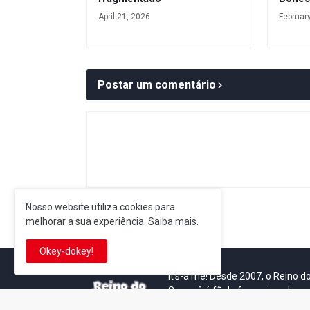
April 21, 2026
Februar
Postar um comentário
Nosso website utiliza cookies para
Postagem Anterior
melhorar a sua experiência.
Saiba mais.
Okey-dokey!
It's-a me! Desde 2007, o Reino 
Se você é fã da franquia e de su
que está no castelo certo!