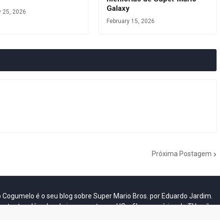
Galaxy
y 25, 2026
February 15, 2026
Próxima Postagem
do Cogumelo é o seu blog sobre Super Mario Bros. por Eduardo Jardim.
as tantas décadas de jogos, cartoons, HQs, filmes e séries de TV, saiba