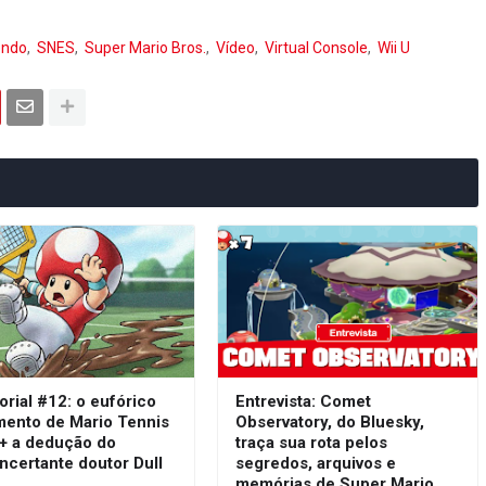
endo
SNES
Super Mario Bros.
Vídeo
Virtual Console
Wii U
orial #12: o eufórico
Entrevista: Comet
mento de Mario Tennis
Observatory, do Bluesky,
 + a dedução do
traça sua rota pelos
ncertante doutor Dull
segredos, arquivos e
s
memórias de Super Mario