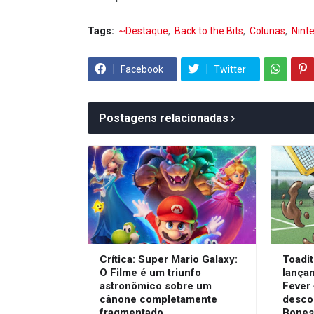
Tags:
~Destaque
Back to the Bits
Colunas
Nint
Facebook
Twitter
Postagens relacionadas
Crítica: Super Mario Galaxy:
Toadit
O Filme é um triunfo
lança
astronômico sobre um
Fever
cânone completamente
desco
fragmentado
Bone