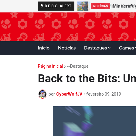
Minecraft 
D.E.B.S. ALERT
NOTÍCIAS
Início
Notícias
Destaques
Games
Página inicial
~Destaque
Back to the Bits: Um
por
CyberWolfJV
•
fevereiro 09, 2019