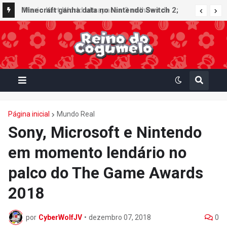
Minecraft ganha data no Nintendo Switch 2;
Super Mario Mash-Up receberá atualização
gráfica exclusiva
Página inicial
Mundo Real
Sony, Microsoft e Nintendo
em momento lendário no
palco do The Game Awards
2018
por
CyberWolfJV
•
dezembro 07, 2018
0