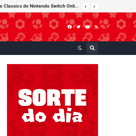
Bob-bomba e Meca-koopa, inimigos "mecânicos" de Super Mario, viram brinquedos de corda no Super Nintendo World
Super Mario Sunshine é anunciado para o Nintendo GameCube - Nintendo Classics do Nintendo Switch Online