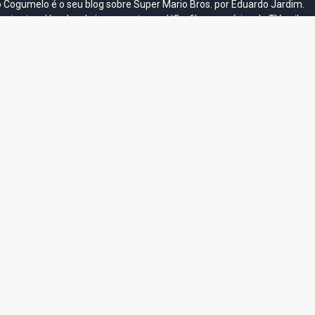
do Cogumelo é o seu blog sobre Super Mario Bros. por Eduardo Jardim.
as tantas décadas de jogos, cartoons, HQs, filmes e séries de TV, saiba
Do the Mario!
Tou
Desenho clássico The
Ex-artista da Rare
Miy
Super Mario Bros. Super
descarta série de TV
nov
Show! voltará a ser
“Donkey Kong Country”
a c
 O
exibido em emissora
como parte da evolução
aute
oto
norte-americana
visual do DK: "era
dom
horrível"
March 20, 2026
July
February 24, 2026