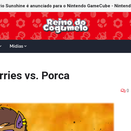
Mídias
rries vs. Porca
0