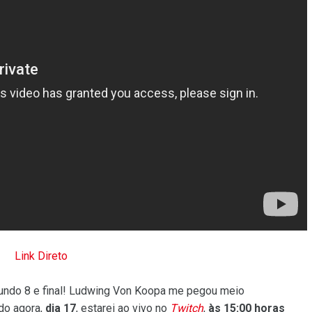
Link Direto
ndo 8 e final! Ludwing Von Koopa me pegou meio
ado agora,
dia 17
, estarei ao vivo no
Twitch
,
às 15:00 horas