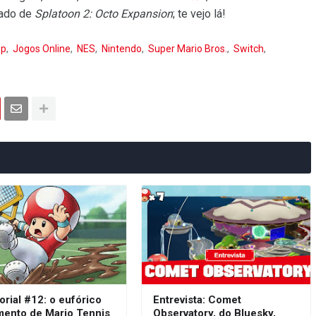
cado de
Splatoon 2: Octo Expansion
; te vejo lá!
op
Jogos Online
NES
Nintendo
Super Mario Bros.
Switch
orial #12: o eufórico
Entrevista: Comet
mento de Mario Tennis
Observatory, do Bluesky,