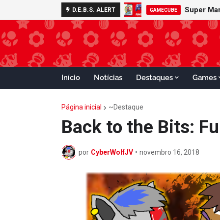
D.E.B.S. ALERT
GAMECUBE
MERCHANDISING
Início
Notícias
Destaques
Games
Página inicial
~Destaque
Back to the Bits: Fu
por
CyberWolfJV
•
novembro 16, 2018