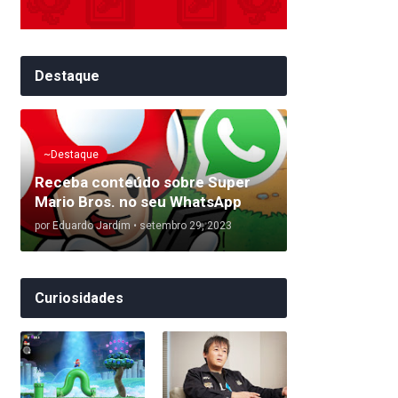
Destaque
~Destaque
Receba conteúdo sobre Super
Mario Bros. no seu WhatsApp
por
Eduardo Jardim
•
setembro 29, 2023
Curiosidades