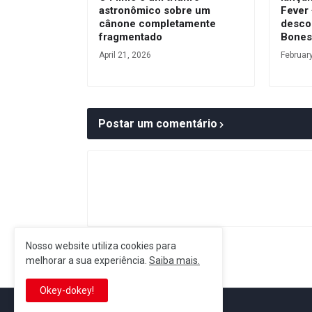
astronômico sobre um
Fever
cânone completamente
desco
fragmentado
Bone
April 21, 2026
Februar
Postar um comentário
Nosso website utiliza cookies para
Postagem Anterior
melhorar a sua experiência.
Saiba mais.
Okey-dokey!