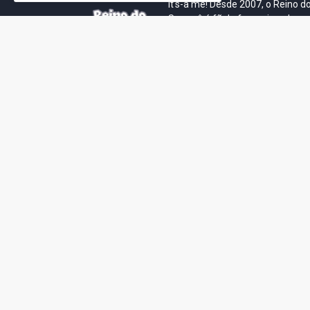
It's-a me! Desde 2007, o Reino 
Se você é fã da franquia e de su
que está no castelo certo!
This is cinema!
Super Mario Galaxy: O
Yoshi and the
Filme: BEAMS lança
Mysterious Book só
coleção de roupas e
nasceu por causa de
acessórios em
Super Mario Galaxy:
colaboração com o
Filme, revela Miyam
filme no Japão
July 23, 2026
July 28, 2026