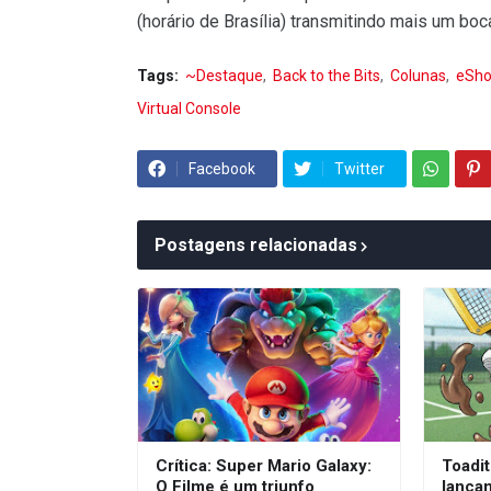
(horário de Brasília) transmitindo mais um bo
Tags:
~Destaque
Back to the Bits
Colunas
eSh
Virtual Console
Facebook
Twitter
Postagens relacionadas
Crítica: Super Mario Galaxy:
Toadit
O Filme é um triunfo
lança