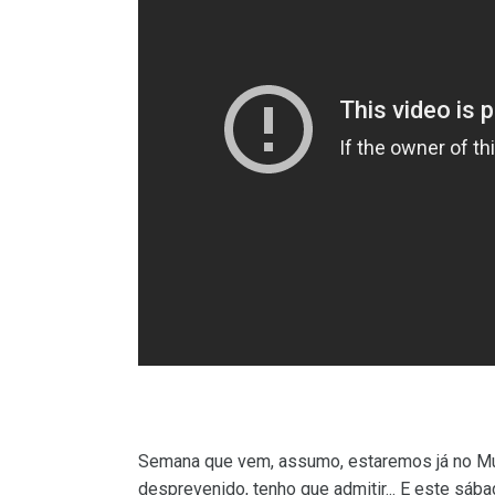
Semana que vem, assumo, estaremos já no Mu
desprevenido, tenho que admitir... E este sáb