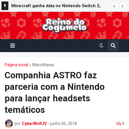
Minecraft ganha data no Nintendo Switch 2;
Super Mario Mash-Up receberá atualização
gráfica exclusiva
Página inicial
MarioMania
Companhia ASTRO faz
parceria com a Nintendo
para lançar headsets
temáticos
por
CyberWolfJV
•
junho 06, 2018
0