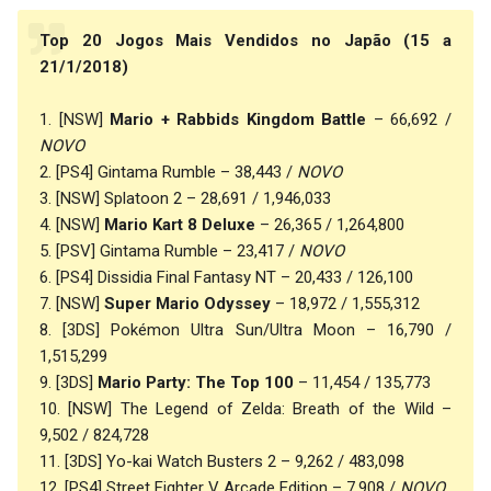
Top 20 Jogos Mais Vendidos no Japão (15 a
21/1/2018)
1. [NSW]
Mario + Rabbids Kingdom Battle
– 66,692 /
NOVO
2. [PS4] Gintama Rumble – 38,443 /
NOVO
3. [NSW] Splatoon 2 – 28,691 / 1,946,033
4. [NSW]
Mario Kart 8 Deluxe
– 26,365 / 1,264,800
5. [PSV] Gintama Rumble – 23,417 /
NOVO
6. [PS4] Dissidia Final Fantasy NT – 20,433 / 126,100
7. [NSW]
Super Mario Odyssey
– 18,972 / 1,555,312
8. [3DS] Pokémon Ultra Sun/Ultra Moon – 16,790 /
1,515,299
9. [3DS]
Mario Party: The Top 100
– 11,454 / 135,773
10. [NSW] The Legend of Zelda: Breath of the Wild –
9,502 / 824,728
11. [3DS] Yo-kai Watch Busters 2 – 9,262 / 483,098
12. [PS4] Street Fighter V Arcade Edition – 7,908 /
NOVO