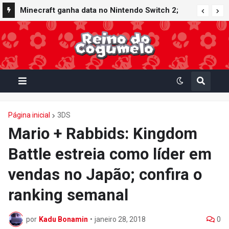
Nintendo Switch Online recebe ícones retrô de
Minecraft ganha data no Nintendo Switch 2;
Mario Paint (SNES) e Mario Kart: Super Circuit
Super Mario Mash-Up receberá atualização
(GBA)
gráfica exclusiva
Página inicial
3DS
Mario + Rabbids: Kingdom
Battle estreia como líder em
vendas no Japão; confira o
ranking semanal
por
Kadu Bonamin
•
janeiro 28, 2018
0