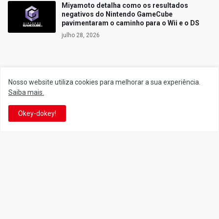
Miyamoto detalha como os resultados
negativos do Nintendo GameCube
pavimentaram o caminho para o Wii e o DS
julho 28, 2026
Siga o Reino
Nosso website utiliza cookies para melhorar a sua experiência.
Saiba mais.
Facebook
Twitter
Okey-dokey!
YouTube
Instagram
Facebook