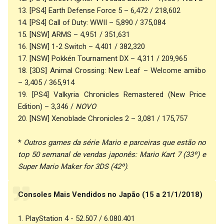
13. [PS4] Earth Defense Force 5 – 6,472 / 218,602
14. [PS4] Call of Duty: WWII – 5,890 / 375,084
15. [NSW] ARMS – 4,951 / 351,631
16. [NSW] 1-2 Switch – 4,401 / 382,320
17. [NSW] Pokkén Tournament DX – 4,311 / 209,965
18. [3DS] Animal Crossing: New Leaf – Welcome amiibo
– 3,405 / 365,914
19. [PS4] Valkyria Chronicles Remastered (New Price
Edition) – 3,346 /
NOVO
20. [NSW] Xenoblade Chronicles 2 – 3,081 / 175,757
*
Outros games da série Mario e parceiras que estão no
top 50 semanal de vendas japonês: Mario Kart 7 (33º) e
Super Mario Maker for 3DS (42º)
.
Consoles Mais Vendidos no Japão (15 a 21/1/2018)
1. PlayStation 4 - 52.507 / 6.080.401