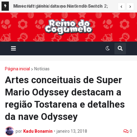
Minecraft ganha data no Nintendo Switch 2;
Super Mario Mash-Up receberá atualização
gráfica exclusiva
Página inicial
Notícias
Artes conceituais de Super
Mario Odyssey destacam a
região Tostarena e detalhes
da nave Odyssey
por
Kadu Bonamin
•
janeiro 13, 2018
0