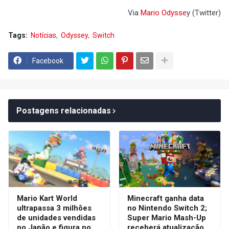
Via
Mario
Odysse
y (Twitter)
Tags:
Notícias
Odyssey
Switch
Facebook
Postagens relacionadas
Mario Kart World
Minecraft ganha data
ultrapassa 3 milhões
no Nintendo Switch 2;
de unidades vendidas
Super Mario Mash-Up
no Japão e figura no
receberá atualização