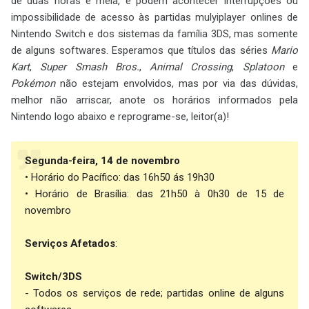
de duas horas e meia, e podem acontecer interrupções ou
impossibilidade de acesso às partidas mulyiplayer onlines de
Nintendo Switch e dos sistemas da família 3DS, mas somente
de alguns softwares. Esperamos que títulos das séries
Mario
Kart
,
Super Smash Bros.
,
Animal Crossing
,
Splatoon
e
Pokémon
não estejam envolvidos, mas por via das dúvidas,
melhor não arriscar, anote os horários informados pela
Nintendo logo abaixo e reprograme-se, leitor(a)!
Segunda-feira, 14 de novembro
• Horário do Pacífico: das 16h50 ás 19h30
• Horário de Brasília: das 21h50 à 0h30 de 15 de
novembro
Serviços Afetados
:
Switch/3DS
- Todos os serviços de rede; partidas online de alguns