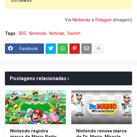
softwares
Via
Nintendo
e
Polygon
(imagem)
Tags:
3DS
Nintendo
Notícias
Switch
Facebook
Postagens relacionadas
Nintendo registra
Nintendo renova marca
marca de Mario Party:
de Dr. Mario: Miracle