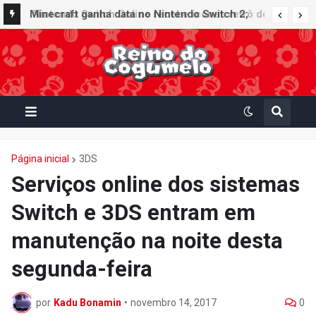
Nintendo Switch Online recebe ícones retrô de
Minecraft ganha data no Nintendo Switch 2;
Mario Paint (SNES) e Mario Kart: Super Circuit
Super Mario Mash-Up receberá atualização
(GBA)
gráfica exclusiva
Página inicial
3DS
Serviços online dos sistemas
Switch e 3DS entram em
manutenção na noite desta
segunda-feira
por
Kadu Bonamin
•
novembro 14, 2017
0