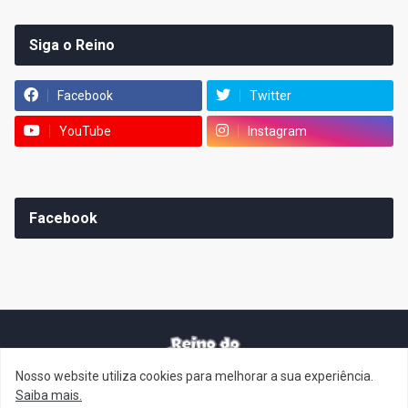
Siga o Reino
Facebook
Twitter
YouTube
Instagram
Facebook
Nosso website utiliza cookies para melhorar a sua experiência.
It's-a me! Desde 2007, o Reino do Cogumelo é o seu blog sobre
Saiba mais.