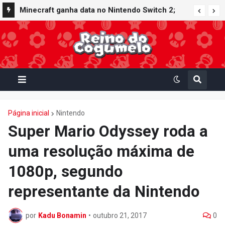
Minecraft ganha data no Nintendo Switch 2;
Super Mario Mash-Up receberá atualização
gráfica exclusiva
Página inicial
Nintendo
Super Mario Odyssey roda a
uma resolução máxima de
1080p, segundo
representante da Nintendo
por
Kadu Bonamin
•
outubro 21, 2017
0