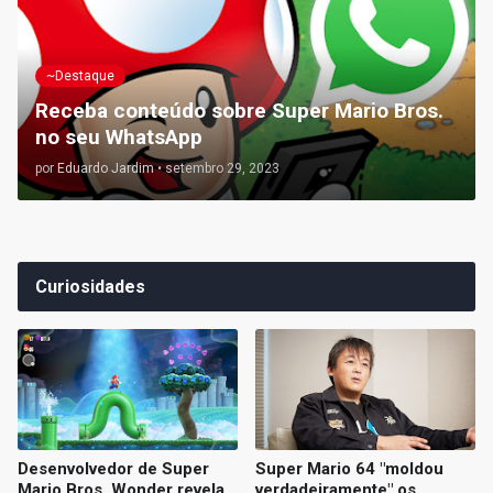
~Destaque
Receba conteúdo sobre Super Mario Bros.
no seu WhatsApp
por
Eduardo Jardim
•
setembro 29, 2023
Curiosidades
Desenvolvedor de Super
Super Mario 64 "moldou
Mario Bros. Wonder revela
verdadeiramente" os