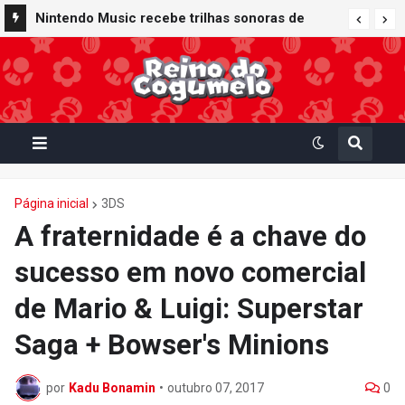
Nintendo Music recebe trilhas sonoras de
Virtual Boy Wario Land, Mario Clash e Mario's
Tennis em adição histórica ao catálogo
Página inicial
3DS
A fraternidade é a chave do
sucesso em novo comercial
de Mario & Luigi: Superstar
Saga + Bowser's Minions
por
Kadu Bonamin
•
outubro 07, 2017
0