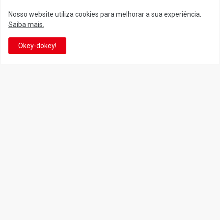
Siga o Reino
Nosso website utiliza cookies para melhorar a sua experiência.
Saiba mais.
Facebook
Twitter
Okey-dokey!
YouTube
Instagram
Facebook
It's-a me! Desde 2007, o Reino do Cogumelo é o seu blog sobre
Super Mario Bros. por Eduardo Jardim. Se você é fã da franquia e
de suas tantas décadas de jogos, cartoons, HQs, filmes e séries de