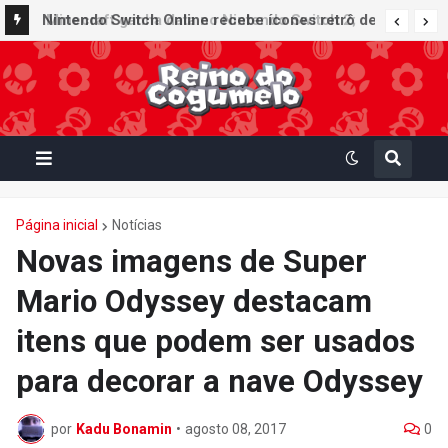
Nintendo Switch Online recebe ícones retrô de
Mario Paint (SNES) e Mario Kart: Super Circuit
(GBA)
Página inicial
Notícias
Novas imagens de Super
Mario Odyssey destacam
itens que podem ser usados
para decorar a nave Odyssey
por
Kadu Bonamin
•
agosto 08, 2017
0