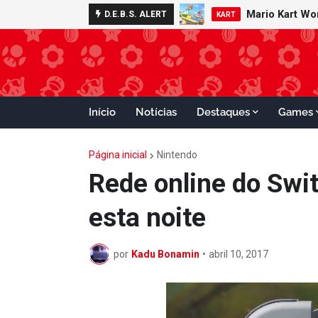
Mario Kart W
Minecraft 
D.E.B.S. ALERT
NOTÍCIAS
KART
Início
Notícias
Destaques
Games
Página inicial
Nintendo
Rede online do Swi
esta noite
por
Kadu Bonamin
•
abril 10, 2017