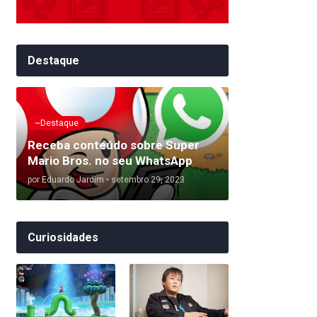
Destaque
~Destaque
Receba conteúdo sobre Super
Mario Bros. no seu WhatsApp
por
Eduardo Jardim
•
setembro 29, 2023
Curiosidades