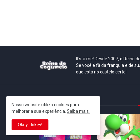
It's-a me! Desde 2007, o Reino 
Se você é fã da franquia e de su
que está no castelo certo!
This is cinema!
Nosso website utiliza cookies para
melhorar a sua experiência.
Saiba mais.
Okey-dokey!