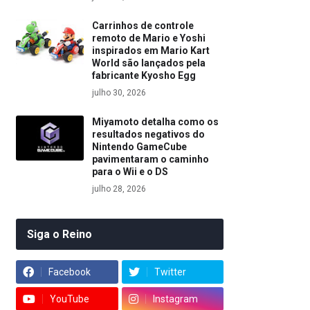
Carrinhos de controle
remoto de Mario e Yoshi
inspirados em Mario Kart
World são lançados pela
fabricante Kyosho Egg
julho 30, 2026
Miyamoto detalha como os
resultados negativos do
Nintendo GameCube
pavimentaram o caminho
para o Wii e o DS
julho 28, 2026
Siga o Reino
Facebook
Twitter
YouTube
Instagram