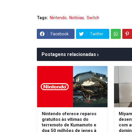
Tags:
Nintendo
Notícias
Switch
Facebook
Twitter
Postagens relacionadas
Nintendo oferece reparos
Miyam
gratuitos às vítimas do
desen
terremoto de Kumamoto e
com a
doa 50 milhões de ienes à
domin