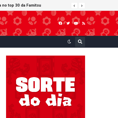
ra no top 30 da Famitsu
 atualização gráfica exclusiva