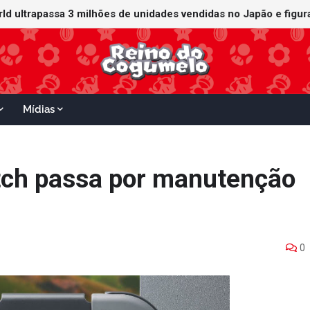
orld ultrapassa 3 milhões de unidades vendidas no Japão e figu
ganha data no Nintendo Switch 2; Super Mario Mash-Up receberá
Mídias
tch passa por manutenção
0