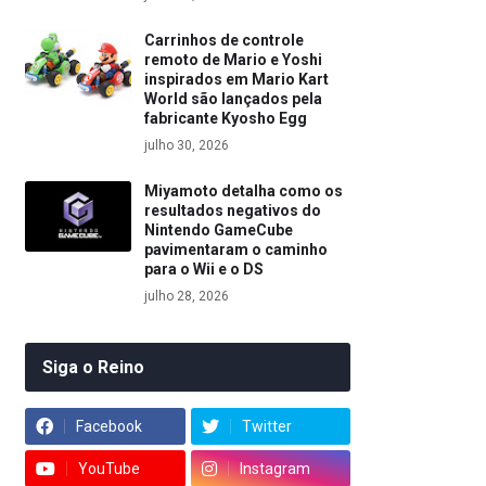
Carrinhos de controle
remoto de Mario e Yoshi
inspirados em Mario Kart
World são lançados pela
fabricante Kyosho Egg
julho 30, 2026
Miyamoto detalha como os
resultados negativos do
Nintendo GameCube
pavimentaram o caminho
para o Wii e o DS
julho 28, 2026
Siga o Reino
Facebook
Twitter
YouTube
Instagram