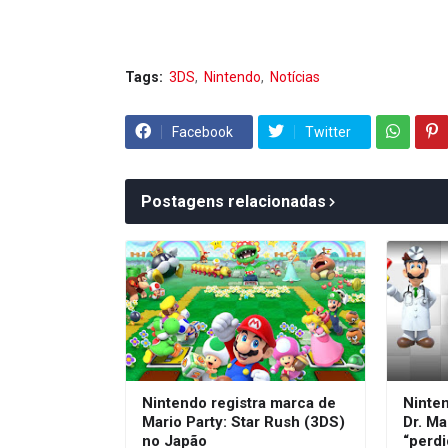
Tags:
3DS
Nintendo
Notícias
Facebook
Twitter
Postagens relacionadas
Nintendo registra marca de
Ninte
Mario Party: Star Rush (3DS)
Dr. Ma
no Japão
“perdi