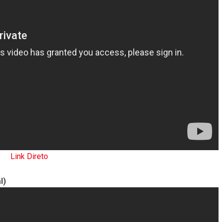
Link Direto
l)