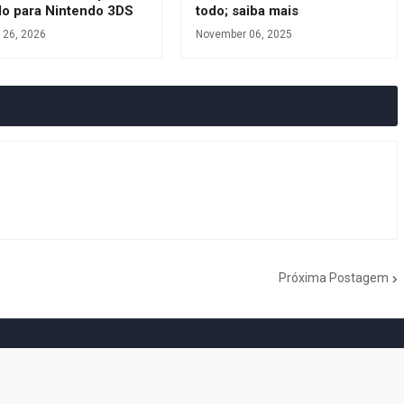
do para Nintendo 3DS
todo; saiba mais
 26, 2026
November 06, 2025
Próxima Postagem
do Cogumelo é o seu blog sobre Super Mario Bros. por Eduardo Jardim.
as tantas décadas de jogos, cartoons, HQs, filmes e séries de TV, saiba