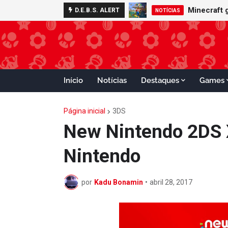
Minecraft 
D.E.B.S. ALERT
NOTÍCIAS
Início
Notícias
Destaques
Games
Página inicial
3DS
New Nintendo 2DS 
Nintendo
por
Kadu Bonamin
•
abril 28, 2017