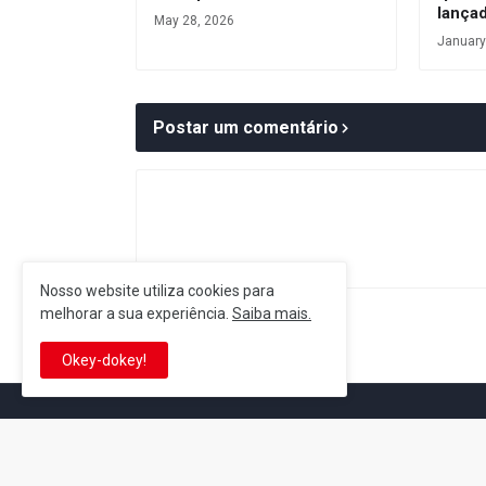
lança
May 28, 2026
January
Postar um comentário
Nosso website utiliza cookies para
melhorar a sua experiência.
Saiba mais.
Postagem Anterior
Okey-dokey!
It's-a me! Desde 2007, o Reino 
Se você é fã da franquia e de su
que está no castelo certo!