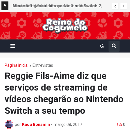
Minecraft ganha data no Nintendo Switch 2;
Super Mario Mash-Up receberá atualização
gráfica exclusiva
Página inicial
Entrevistas
Reggie Fils-Aime diz que
serviços de streaming de
vídeos chegarão ao Nintendo
Switch a seu tempo
por
Kadu Bonamin
•
março 08, 2017
0