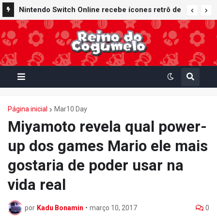
Nintendo Switch Online recebe ícones retrô de
Mario Paint (SNES) e Mario Kart: Super Circuit
(GBA)
Página inicial
Mar10 Day
Miyamoto revela qual power-
up dos games Mario ele mais
gostaria de poder usar na
vida real
por
Kadu Bonamin
•
março 10, 2017
0