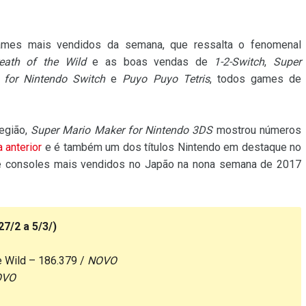
ames mais vendidos da semana, que ressalta o fenomenal
eath of the Wild
e as boas vendas de
1-2-Switch
,
Super
 for Nintendo Switch
e
Puyo Puyo Tetris
, todos games de
região,
Super Mario Maker for Nintendo 3DS
mostrou números
 anterior
e é também um dos títulos Nintendo em destaque no
s e consoles mais vendidos no Japão na nona semana de 2017
7/2 a 5/3/)
e Wild – 186.379 /
NOVO
OVO