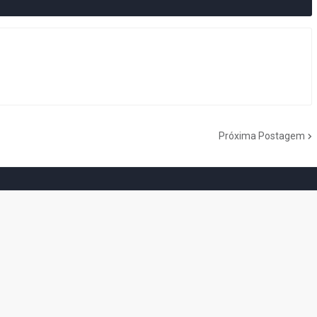
Próxima Postagem
do Cogumelo é o seu blog sobre Super Mario Bros. por Eduardo Jardim.
as tantas décadas de jogos, cartoons, HQs, filmes e séries de TV, saiba
Do the Mario!
Tou