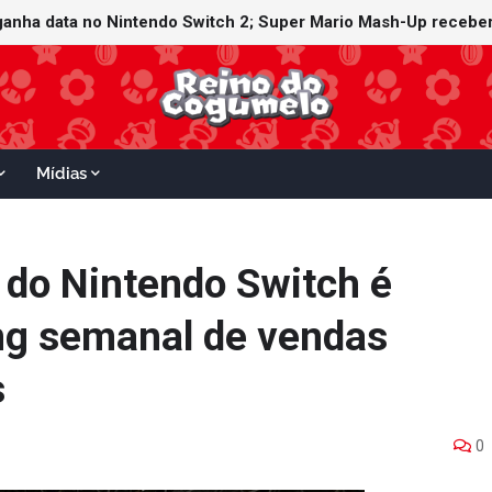
witch Online recebe ícones retrô de Mario Paint (SNES) e Mario
 ganha data no Nintendo Switch 2; Super Mario Mash-Up receber
Mídias
 do Nintendo Switch é
ng semanal de vendas
s
0