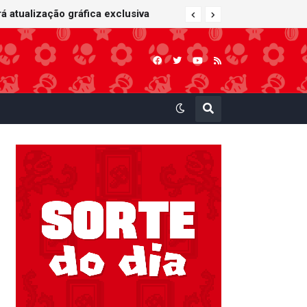
 Kart: Super Circuit (GBA)
á atualização gráfica exclusiva