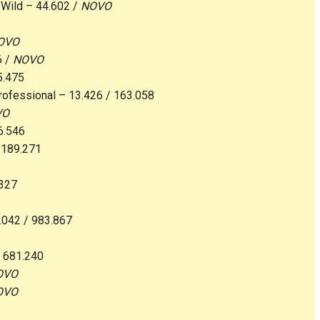
e Wild – 44.602 /
NOVO
OVO
6 /
NOVO
5.475
rofessional – 13.426 / 163.058
VO
6.546
.189.271
.327
.042 / 983.867
/ 681.240
OVO
OVO