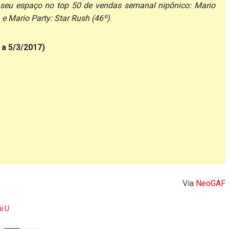
seu espaço no top 50 de vendas semanal nipônico: Mario
 e Mario Party: Star Rush (46º)
.
 a 5/3/2017)
Via
NeoGAF
i U