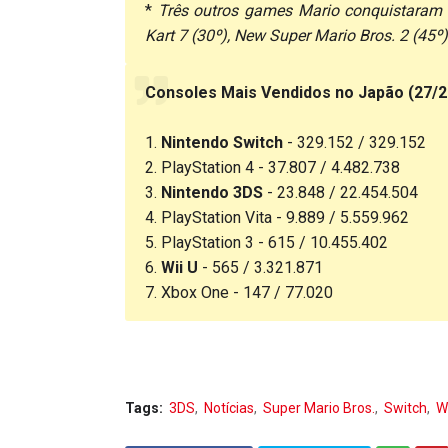
*
Três outros games Mario conquistaram 
Kart 7 (30º), New Super Mario Bros. 2 (45º)
Consoles Mais Vendidos no Japão (27/2
1.
Nintendo Switch
- 329.152 / 329.152
2. PlayStation 4 - 37.807 / 4.482.738
3.
Nintendo 3DS
- 23.848 / 22.454.504
4. PlayStation Vita - 9.889 / 5.559.962
5. PlayStation 3 - 615 / 10.455.402
6.
Wii U
- 565 / 3.321.871
7. Xbox One - 147 / 77.020
Tags:
3DS
Notícias
Super Mario Bros.
Switch
Wi