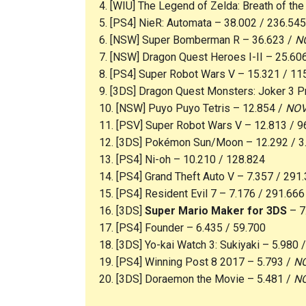
4. [WIU] The Legend of Zelda: Breath of th
5. [PS4] NieR: Automata – 38.002 / 236.545
6. [NSW] Super Bomberman R – 36.623 /
N
7. [NSW] Dragon Quest Heroes I-II – 25.60
8. [PS4] Super Robot Wars V – 15.321 / 11
9. [3DS] Dragon Quest Monsters: Joker 3 P
10. [NSW] Puyo Puyo Tetris – 12.854 /
NO
11. [PSV] Super Robot Wars V – 12.813 / 9
12. [3DS] Pokémon Sun/Moon – 12.292 / 3
13. [PS4] Ni-oh – 10.210 / 128.824
14. [PS4] Grand Theft Auto V – 7.357 / 291
15. [PS4] Resident Evil 7 – 7.176 / 291.666
16. [3DS]
Super Mario Maker for 3DS
– 7
17. [PS4] Founder – 6.435 / 59.700
18. [3DS] Yo-kai Watch 3: Sukiyaki – 5.980 
19. [PS4] Winning Post 8 2017 – 5.793 /
N
20. [3DS] Doraemon the Movie – 5.481 /
N