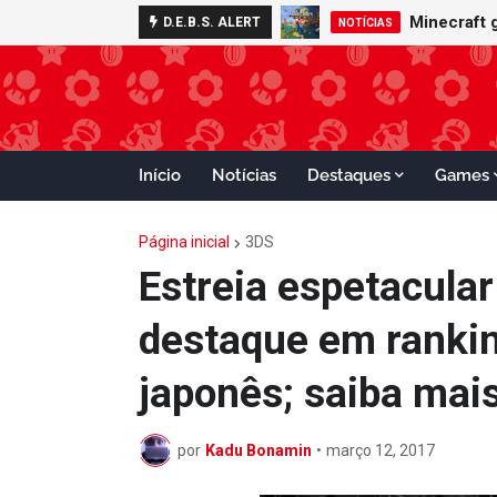
Nintendo S
Minecraft
D.E.B.S. ALERT
ADVANCE
NOTÍCIAS
Início
Notícias
Destaques
Games
Página inicial
3DS
Estreia espetacular
destaque em ranki
japonês; saiba mai
por
Kadu Bonamin
•
março 12, 2017