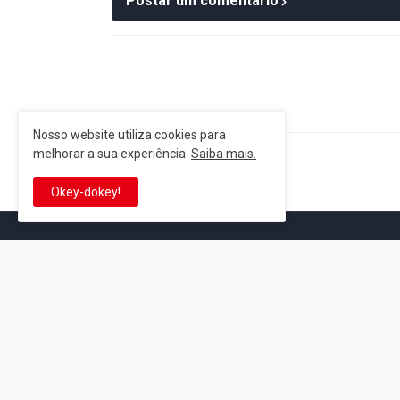
Postar um comentário
Nosso website utiliza cookies para
melhorar a sua experiência.
Saiba mais.
Postagem Anterior
Okey-dokey!
It's-a me! Desde 2007, o Reino 
Se você é fã da franquia e de su
que está no castelo certo!
This is cinema!