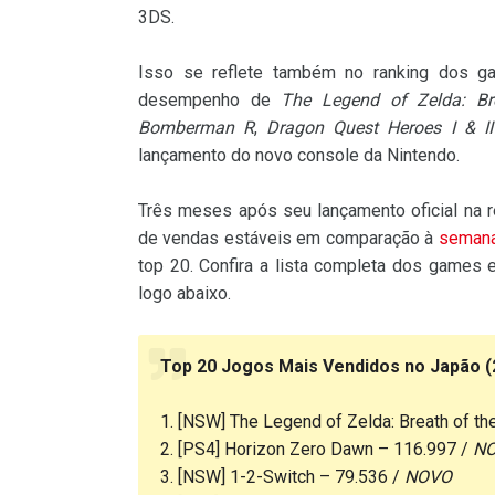
3DS.
Isso se reflete também no ranking dos g
desempenho de
The Legend of Zelda: Br
Bomberman R
,
Dragon Quest Heroes I & II
lançamento do novo console da Nintendo.
Três meses após seu lançamento oficial na 
de vendas estáveis em comparação à
semana
top 20. Confira a lista completa dos game
logo abaixo.
Top 20 Jogos Mais Vendidos no Japão (2
1. [NSW] The Legend of Zelda: Breath of th
2. [PS4] Horizon Zero Dawn – 116.997 /
N
3. [NSW] 1-2-Switch – 79.536 /
NOVO