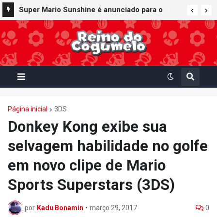
Super Mario Sunshine é anunciado para o
Nintendo GameCube - Nintendo Classics do
Nintendo Switch Online
Página inicial
3DS
Donkey Kong exibe sua
selvagem habilidade no golfe
em novo clipe de Mario
Sports Superstars (3DS)
por
Kadu Bonamin
•
março 29, 2017
0