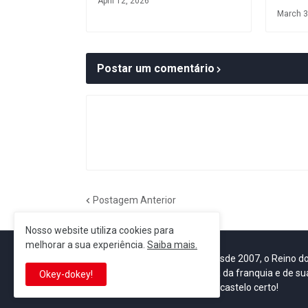
April 12, 2026
March 3
Postar um comentário
Postagem Anterior
Nosso website utiliza cookies para
melhorar a sua experiência.
Saiba mais.
It's-a me! Desde 2007, o Reino 
Se você é fã da franquia e de su
Okey-dokey!
que está no castelo certo!