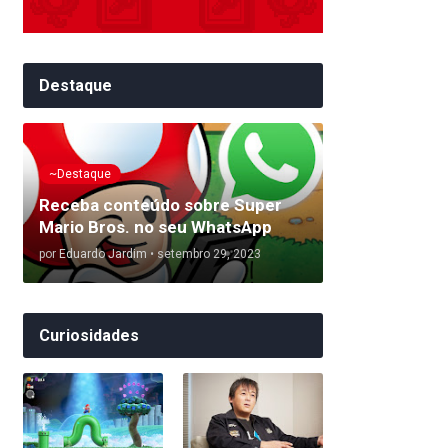
Destaque
~Destaque
Receba conteúdo sobre Super
Mario Bros. no seu WhatsApp
por
Eduardo Jardim
•
setembro 29, 2023
Curiosidades