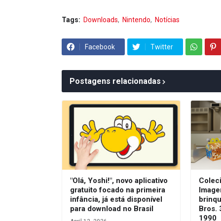
Tags:
Downloads
Nintendo
Notícias
Facebook
Twitter
Postagens relacionadas
"Olá, Yoshi!", novo aplicativo
Coleci
gratuito focado na primeira
Image
infância, já está disponível
brinq
para download no Brasil
Bros. 
1990