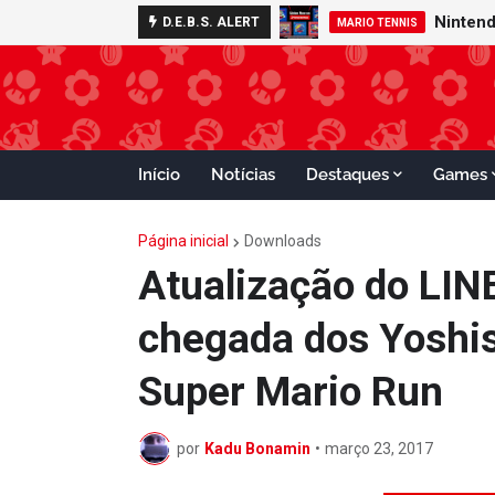
D.E.B.S. ALERT
MARIO TENNIS
Início
Notícias
Destaques
Games
Página inicial
Downloads
Atualização do LIN
chegada dos Yoshis 
Super Mario Run
por
Kadu Bonamin
•
março 23, 2017