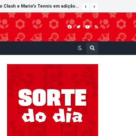
Nintendo Music recebe trilhas sonoras de Virtual Boy Wario Land, Mario Clash e Mario's Tennis em adição histórica ao catálogo