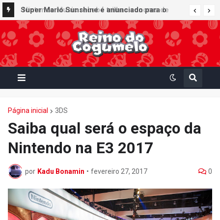
Super Mario Sunshine é anunciado para o
Nintendo GameCube - Nintendo Classics do
Nintendo Switch Online
Página inicial
3DS
Saiba qual será o espaço da
Nintendo na E3 2017
por
Kadu Bonamin
•
fevereiro 27, 2017
0