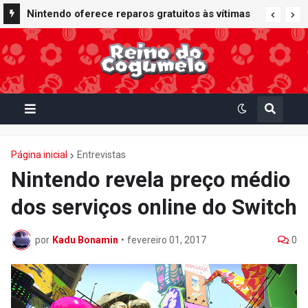
Nintendo oferece reparos gratuitos às vítimas
Nintendo Music recebe trilhas sonoras de
do terremoto de Kumamoto e doa 50 milhões
Virtual Boy Wario Land, Mario Clash e Mario's
de ienes à Cruz Vermelha
Tennis em adição histórica ao catálogo
Página inicial
Entrevistas
Nintendo revela preço médio
dos serviços online do Switch
por
Kadu Bonamin
•
fevereiro 01, 2017
0