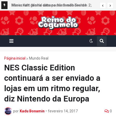
Minecraft ganha data no Nintendo Switch 2;
Super Mario Mash-Up receberá atualização
gráfica exclusiva
Página inicial
Mundo Real
NES Classic Edition
continuará a ser enviado a
lojas em um ritmo regular,
diz Nintendo da Europa
por
Kadu Bonamin
•
fevereiro 14, 2017
0