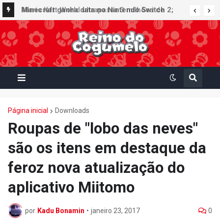
Minecraft ganha data no Nintendo Switch 2;
Super Mario Mash-Up receberá atualização
gráfica exclusiva
Página inicial
Downloads
Roupas de "lobo das neves"
são os itens em destaque da
feroz nova atualização do
aplicativo Miitomo
por
Kadu Bonamin
•
janeiro 23, 2017
0