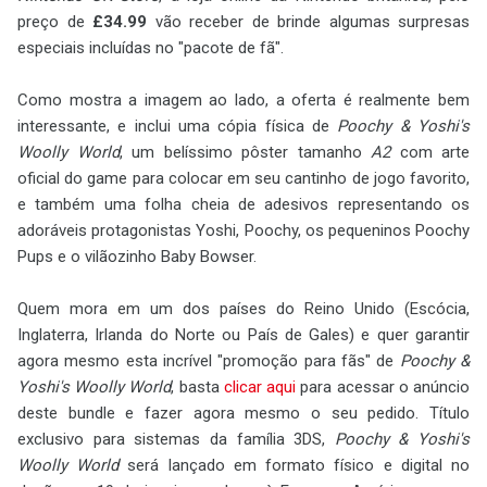
preço de
£34.99
vão receber de brinde algumas surpresas
especiais incluídas no "pacote de fã".
Como mostra a imagem ao lado, a oferta é realmente bem
interessante, e inclui uma cópia física de
Poochy & Yoshi's
Woolly World
, um belíssimo pôster tamanho
A2
com arte
oficial do game para colocar em seu cantinho de jogo favorito,
e também uma folha cheia de adesivos representando os
adoráveis protagonistas Yoshi, Poochy, os pequeninos Poochy
Pups e o vilãozinho Baby Bowser.
Quem mora em um dos países do Reino Unido (Escócia,
Inglaterra, Irlanda do Norte ou País de Gales) e quer garantir
agora mesmo esta incrível "promoção para fãs" de
Poochy &
Yoshi's Woolly World
, basta
clicar aqui
para acessar o anúncio
deste bundle e fazer agora mesmo o seu pedido. Título
exclusivo para sistemas da família 3DS,
Poochy & Yoshi's
Woolly World
será lançado em formato físico e digital no