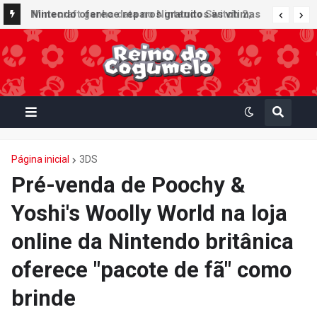
Nintendo oferece reparos gratuitos às vítimas
do terremoto de Kumamoto e doa 50 milhões
de ienes à Cruz Vermelha
Página inicial
3DS
Pré-venda de Poochy &
Yoshi's Woolly World na loja
online da Nintendo britânica
oferece "pacote de fã" como
brinde