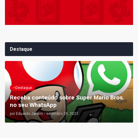
Destaque
~Destaque
Receba conteúdo sobre Super Mario Bros.
no seu WhatsApp
por
Eduardo Jardim
•
setembro 29, 2023