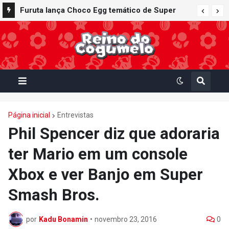
Furuta lança Choco Egg temático de Super
Mario Party Jamboree — Nintendo Switch 2
Edition + Jamboree TV com 15 miniaturas
colecionáveis
Página inicial
Entrevistas
Phil Spencer diz que adoraria
ter Mario em um console
Xbox e ver Banjo em Super
Smash Bros.
por
Kadu Bonamin
•
novembro 23, 2016
0