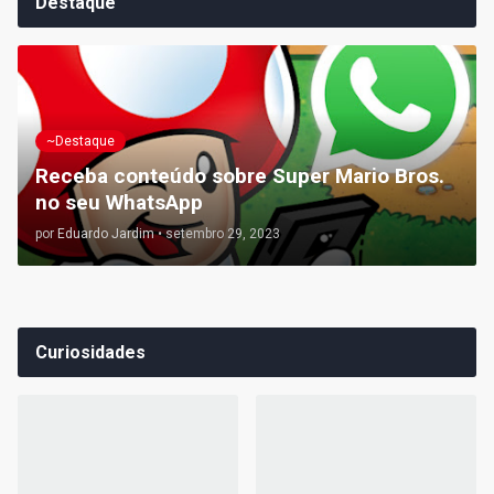
Destaque
~Destaque
Receba conteúdo sobre Super Mario Bros.
no seu WhatsApp
por
Eduardo Jardim
•
setembro 29, 2023
Curiosidades