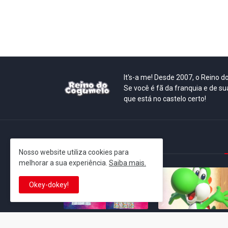
It's-a me! Desde 2007, o Reino 
Se você é fã da franquia e de su
que está no castelo certo!
This is cinema!
Nosso website utiliza cookies para
melhorar a sua experiência.
Saiba mais.
Okey-dokey!
Super Mario Galaxy: O
Yoshi and the
Filme: BEAMS lança
Mysterious Book só