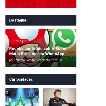
Destaque
~Destaque
Receba conteúdo sobre Super
Mario Bros. no seu WhatsApp
por
Eduardo Jardim
•
setembro 29, 2023
Curiosidades