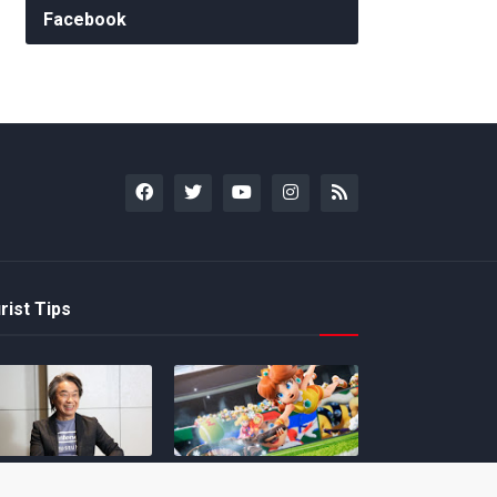
Facebook
rist Tips
amoto incentiva
Nintendo compartilha 5
os desenvolvedores
dicas para dominar as