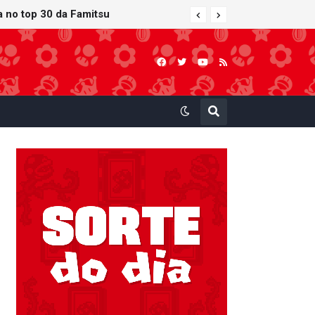
ra no top 30 da Famitsu
 atualização gráfica exclusiva