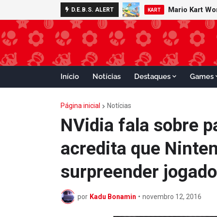
Mario Kart W
Minecraft 
D.E.B.S. ALERT
NOTÍCIAS
KART
Início
Notícias
Destaques
Games
Página inicial
Notícias
NVidia fala sobre p
acredita que Ninte
surpreender jogado
por
Kadu Bonamin
•
novembro 12, 2016