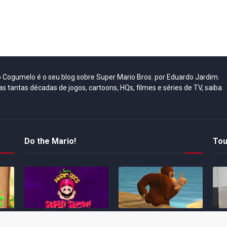
do Cogumelo é o seu blog sobre Super Mario Bros. por Eduardo Jardim.
as tantas décadas de jogos, cartoons, HQs, filmes e séries de TV, saiba
Do the Mario!
Tou
Desenho clássico The
Ex-artista da Rare
Miy
Super Mario Bros. Super
descarta série de TV
nov