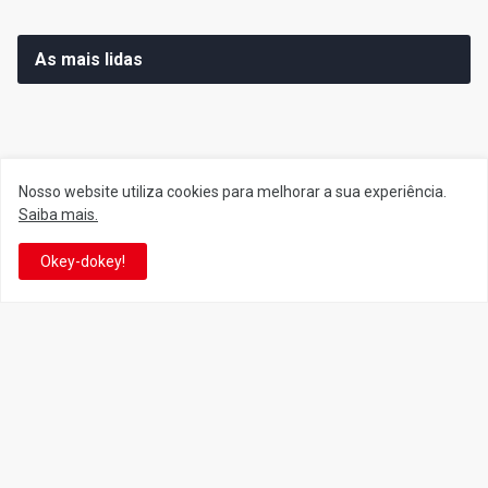
As mais lidas
Siga o Reino
Nosso website utiliza cookies para melhorar a sua experiência.
Saiba mais.
Facebook
Twitter
Okey-dokey!
YouTube
Instagram
Facebook