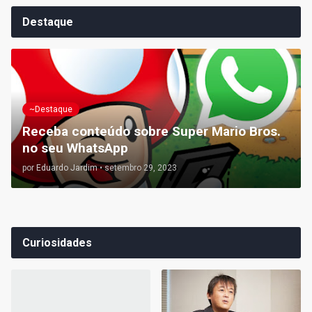
Destaque
~Destaque
Receba conteúdo sobre Super Mario Bros.
no seu WhatsApp
por
Eduardo Jardim
•
setembro 29, 2023
Curiosidades