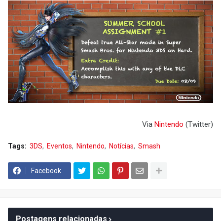
Via
Nintendo
(Twitter)
Tags:
3DS
Eventos
Nintendo
Notícias
Smash
Facebook
Postagens relacionadas