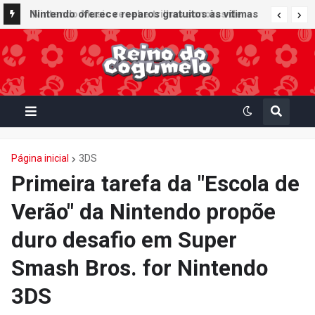
Nintendo Music recebe trilhas sonoras de
Nintendo oferece reparos gratuitos às vítimas
Virtual Boy Wario Land, Mario Clash e Mario's
do terremoto de Kumamoto e doa 50 milhões
Tennis em adição histórica ao catálogo
de ienes à Cruz Vermelha
Página inicial
3DS
Primeira tarefa da "Escola de
Verão" da Nintendo propõe
duro desafio em Super
Smash Bros. for Nintendo
3DS