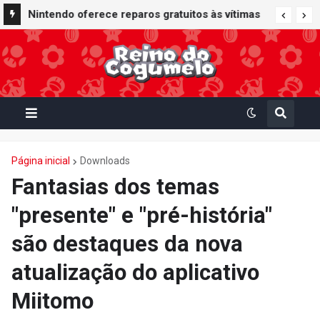
Nintendo oferece reparos gratuitos às vítimas
do terremoto de Kumamoto e doa 50 milhões
de ienes à Cruz Vermelha
Página inicial
Downloads
Fantasias dos temas
"presente" e "pré-história"
são destaques da nova
atualização do aplicativo
Miitomo