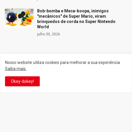
Bob-bomba e Meca-koopa, inimigos
"mecânicos" de Super Mario, viram
brinquedos de corda no Super Nintendo
World
julho 30, 2026
Siga o Reino
Nosso website utiliza cookies para melhorar a sua experiência.
Saiba mais.
Facebook
Twitter
Okey-dokey!
YouTube
Instagram
Facebook