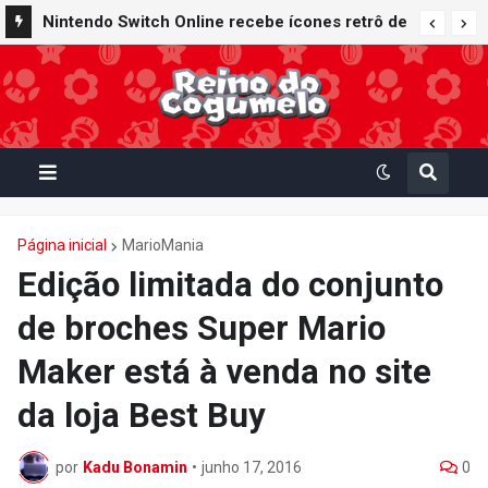
Nintendo Switch Online recebe ícones retrô de
Mario Paint (SNES) e Mario Kart: Super Circuit
(GBA)
Página inicial
MarioMania
Edição limitada do conjunto
de broches Super Mario
Maker está à venda no site
da loja Best Buy
por
Kadu Bonamin
•
junho 17, 2016
0