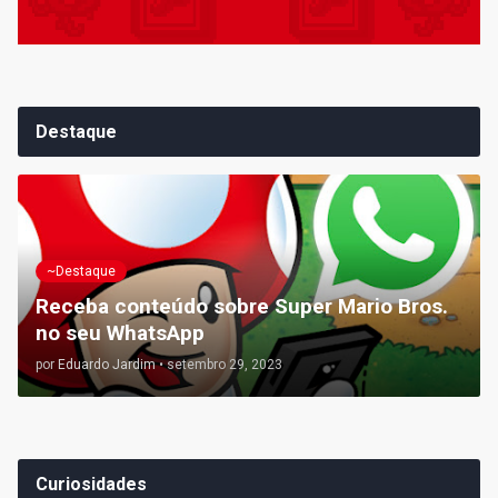
Destaque
~Destaque
Receba conteúdo sobre Super Mario Bros.
no seu WhatsApp
por
Eduardo Jardim
•
setembro 29, 2023
Curiosidades